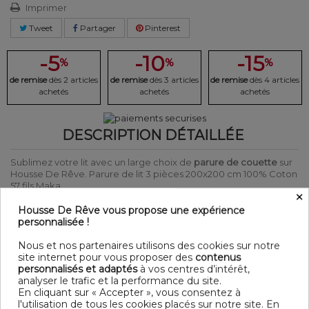
Imprimer
Tweet
Partager
Pinterest
-5
-10
-15
%
%
%
de remise
dès 2 articles
de remise
dès 3 articles
de remise
dès 4 articles
achetés
achetés
achetés
DESCRIPTION DÉTAILLÉE
Sublimez votre lit avec un large choix de
parure de couette
sur
Housse De Rêve. Parure de lit 3 pièces 200x200 cm 100% Coton
57 fils Maka.
×
Laver et repasser sur l'envers afin de protéger les couleurs
Produit certifié Oeko-Tex® : Garantit que les articles testés et
Housse De Rêve vous propose une expérience
certifiés ne présentent pas de substances nocives pouvant nuire
personnalisée !
à la santé.
Nous et nos partenaires utilisons des cookies sur notre
DÉTAIL
site internet pour vous proposer des
contenus
personnalisés et adaptés
à vos centres d’intérêt,
Matière : 100% Coton 57 fils
analyser le trafic et la performance du site.
Couleur : Motifs
En cliquant sur « Accepter », vous consentez à
Entretien : Lavable en machine à 40°C
l'utilisation de tous les cookies placés sur notre site. En