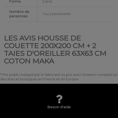
Forme
Carré
Nombre de
1 ou 2 personnes
personnes
LES AVIS HOUSSE DE
COUETTE 200X200 CM + 2
TAIES D'OREILLER 63X63 CM
COTON MAKA
* Prix public indiqué par le fabricant ou prix avec livraison constaté sur
des sites et boutiques en France et en Europe.
Besoin d'aide