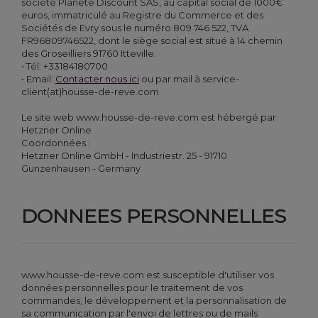
société Planete Discount SAS, au capital social de 1000€
euros, immatriculé au Registre du Commerce et des
Sociétés de Evry sous le numéro 809 746 522, TVA
FR96809746522, dont le siège social est situé à 14 chemin
des Groseilliers 91760 Itteville.
• Tél: +33
184180700
• Email:
Contacter nous ici
ou par mail à service-
client(at)housse-de-reve.com
Le site web www.housse-de-reve.com est hébergé par
Hetzner Online
Coordonnées :
Hetzner Online GmbH - Industriestr. 25 - 91710
Gunzenhausen - Germany
DONNEES PERSONNELLES
www.housse-de-reve.com est susceptible d'utiliser vos
données personnelles pour le traitement de vos
commandes, le développement et la personnalisation de
sa communication par l'envoi de lettres ou de mails