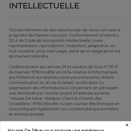
INTELLECTUELLE
Tous les éléments du site www.housse-de-reve.com sont la
propriété de Planete Discount. Conformément à l'article L.
122-4 du Code de la propriété intellectuelle, toute
représentation, reproduction, traduction, adaptation, en
tout ou partie, pour tout usage, autre qu'un usage privé est
strictement interdite.
Conformément aux articles 39 et suivants de la loi n° 78-17
du 6 janvier 1978 modifié en 2004 relative à l'informatique,
aux fichiers et aux libertés, toute personne peut obtenir
communication et, le cas échéant, rectification ou
suppression des informations la concernant, en adressant
une demande par courrier postal à l'adresse suivante
: Housse De Rêve - Relation-Client 14 Chemin des
Groseilliers - 91760 Itteville, ou par courrier électronique en
nous indiquant également vos coordonnées personnelles
et adresse postale.
×
Housse De Rêve vous propose une expérience