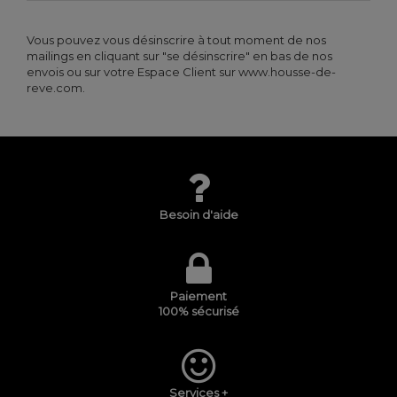
Vous pouvez vous désinscrire à tout moment de nos
mailings en cliquant sur "se désinscrire" en bas de nos
envois ou sur votre Espace Client sur www.housse-de-
reve.com.
Besoin d'aide
Paiement
100% sécurisé
Services +