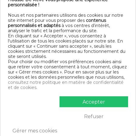
RESPONSABILITE
personnalisée !
Nous et nos partenaires utilisons des cookies sur notre
site internet pour vous proposer des
contenus
personnalisés et adaptés
à vos centres d’intérêt,
L'internaute reconnaît que la responsabilité de Planete
analyser le trafic et la performance du site.
Discount ne pourra en aucun cas être engagée du fait
En cliquant sur « Accepter », vous consentez à
d'une mauvaise utilisation qu'il pourrait faire du site
l'utilisation de tous les cookies placés sur notre site. En
www.housse-de-reve.com.
cliquant sur « Continuer sans accepter », seuls les
cookies strictement nécessaires au fonctionnement du
Planete Discount ne garantit pas que le site
site seront utilisés.
web www.housse-de-reve.com sera accessible de manière
Pour choisir ou modifier vos préférences cookies ainsi
continue (panne, maintenance...) En conséquence, sa
que retirer votre consentement à tout moment, cliquez
sur « Gérer mes cookies ». Pour en savoir plus sur les
responsabilité ne pourra pas en aucun cas être engagée
cookies et les données personnelles que nous utilisons,
pour cause d'indisponibilité du site web et ce, qu'elle qu'en
consultez notre politique en matière de confidentialité
soit la cause.
et de cookies.
REPRODUCTIONS - LIENS
Accepter
HYPERTEXTES - IMAGES
Refuser
Gérer mes cookies