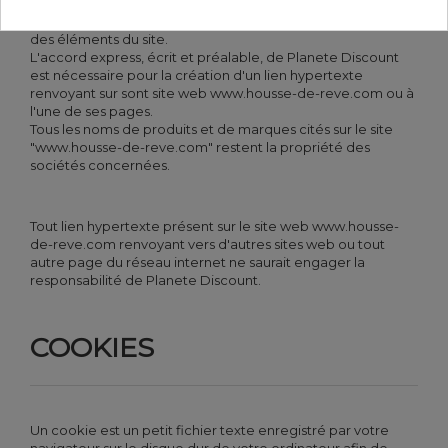
Personne n'est autorisé à reproduire, exploiter, rediffuser,
ou utiliser à quelque titre que ce soit, même partiellement,
des éléments du site.
L'accord express, écrit et préalable, de Planete Discount
est nécessaire pour la création d'un lien hypertexte
renvoyant sur sont site web www.housse-de-reve.com ou à
l'une de ses pages.
Tous les noms de produits et de marques cités sur le site
"www.housse-de-reve.com" restent la propriété des
sociétés concernées.
Tout lien hypertexte présent sur le site web www.housse-
de-reve.com renvoyant vers d'autres sites web ou tout
autre page du réseau internet ne saurait engager la
responsabilité de Planete Discount.
COOKIES
Un cookie est un petit fichier texte enregistré par votre