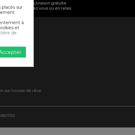
Livraison gratuite
s placés sur
chez vous ou en relais
ictement
nsentement à
cookies et
tière de
Accepter
son sur housse de rêve
84180700