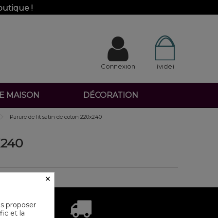
outique !
Connexion
(vide)
DE MAISON
DÉCORATION
Parure de lit satin de coton 220x240
X240
×
us proposer
ic et la