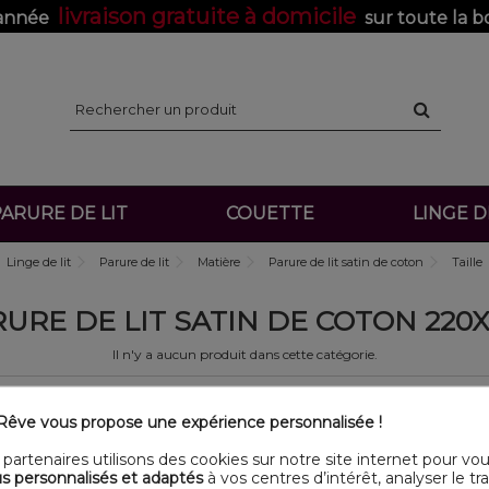
livraison gratuite à domicile
'année
sur toute la b
ARURE DE LIT
COUETTE
LINGE 
Linge de lit
Parure de lit
Matière
Parure de lit satin de coton
Taille
URE DE LIT SATIN DE COTON 220
Il n'y a aucun produit dans cette catégorie.
êve vous propose une expérience personnalisée !
partenaires utilisons des cookies sur notre site internet pour vo
s personnalisés et adaptés
à vos centres d’intérêt, analyser le traf