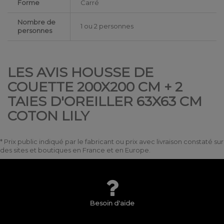
Forme
Carré
Nombre de
1 ou 2 personnes
personnes
LES AVIS HOUSSE DE
COUETTE 200X200 CM + 2
TAIES D'OREILLER 63X63 CM
COTON LILY
* Prix public indiqué par le fabricant ou prix avec livraison constaté sur
des sites et boutiques en France et en Europe.
Besoin d'aide