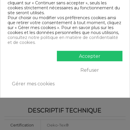
Parure de lit 3 pièces
cliquant sur « Continuer sans accepter », seuls les
Finition housse de couette : Bouton
cookies strictement nécessaires au fonctionnement du
Finition taie d'oreiller : Portefeuille
site seront utilisés.
Modèle : Lily
Pour choisir ou modifier vos préférences cookies ainsi
Tissage serré - 57 fils /cm²
que retirer votre consentement à tout moment, cliquez
sur « Gérer mes cookies ». Pour en savoir plus sur les
DIMENSIONS & GUIDE
cookies et les données personnelles que nous utilisons,
consultez notre politique en matière de confidentialité
Housse de couette
et de cookies.
140 x 200 cm : 1 personne
200 x 200 cm : 1-2 personnes
Accepter
220 x 240 cm : 2 personnes
240 x 260 cm : 2 personnes
Taie d'oreiller (1 taie pour la taille 140 x 200 cm, 2 taies pour
Refuser
les autres tailles)
CONTENU
Gérer mes cookies
1 housse de couette 200x200 cm HDR Lily
2 taies d'oreiller 63x63 cm
DESCRIPTIF TECHNIQUE
Certification
Oeko-Tex®