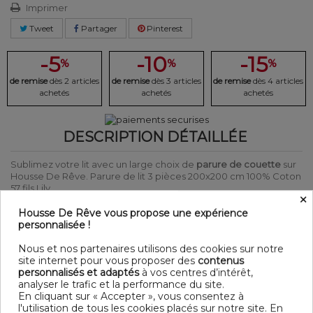
Imprimer
Tweet
Partager
Pinterest
-5
-10
-15
%
%
%
de remise
dès 2 articles
de remise
dès 3 articles
de remise
dès 4 articles
achetés
achetés
achetés
DESCRIPTION DÉTAILLÉE
Sublimez votre lit avec un large choix de
parure de couette
sur
Housse De Rêve. Parure de lit 3 pièces 200x200 cm 100% Coton
57 fils Lily.
×
Laver et repasser sur l'envers afin de protéger les couleurs
Produit certifié Oeko-Tex® : Garantit que les articles testés et
Housse De Rêve vous propose une expérience
certifiés ne présentent pas de substances nocives pouvant nuire
personnalisée !
à la santé.
Nous et nos partenaires utilisons des cookies sur notre
DÉTAIL
site internet pour vous proposer des
contenus
personnalisés et adaptés
à vos centres d’intérêt,
Matière : 100% Coton 57 fils
analyser le trafic et la performance du site.
Couleur : Motifs
En cliquant sur « Accepter », vous consentez à
Entretien : Lavable en machine à 40°C
l'utilisation de tous les cookies placés sur notre site. En