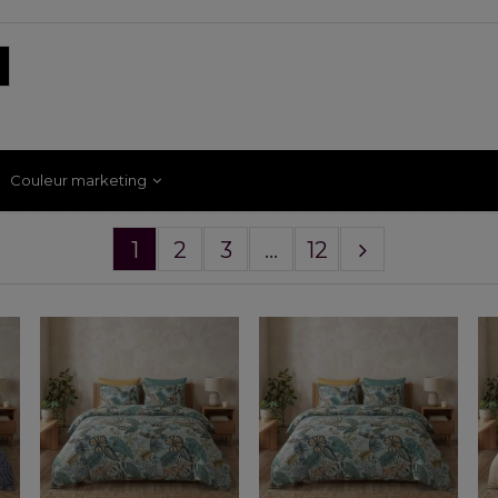
Couleur marketing
1
2
3
...
12