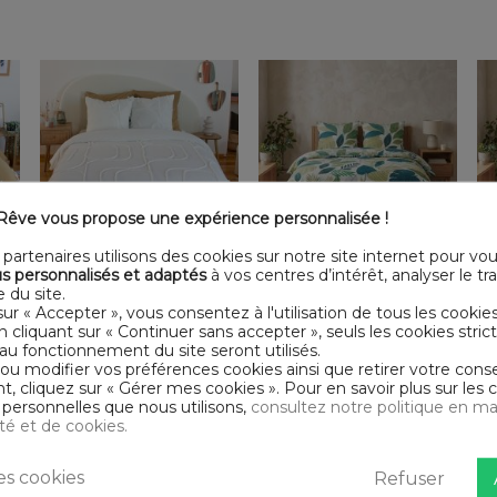
êve vous propose une expérience personnalisée !
Rupture de stock
partenaires utilisons des cookies sur notre site internet pour vo
cm
Parure de lit 240x260 cm
Parure de lit 240x260 cm
P
s personnalisés et adaptés
à vos centres d’intérêt, analyser le traf
Coton Jaja
Coton Léonie
 du site.
sur « Accepter », vous consentez à l'utilisation de tous les cookie
48,99 €
35,99 €
En cliquant sur « Continuer sans accepter », seuls les cookies str
Livraison gratuite
Livraison gratuite
au fonctionnement du site seront utilisés.
 ou modifier vos préférences cookies ainsi que retirer votre co
 cliquez sur « Gérer mes cookies ». Pour en savoir plus sur les 
personnelles que nous utilisons,
consultez notre politique en ma
ité et de cookies.
s cookies
Refuser