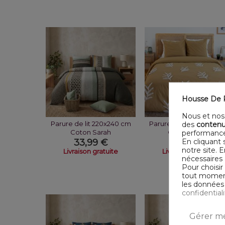
Housse De R
Nous et nos 
Parure de lit 220x240 cm
Parure de lit 240x260 
des
contenu
Coton Sarah
Coton Feuillu
performance
En cliquant 
33,99 €
48,99 €
notre site. 
Livraison gratuite
Livraison gratuite
nécessaires 
Pour choisir
tout moment,
les données 
confidential
Gérer me