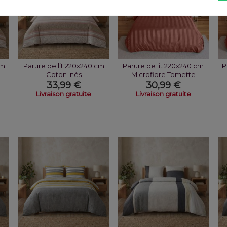
cm
Parure de lit 220x240 cm
Parure de lit 220x240 cm
P
Coton Inès
Microfibre Tomette
33,99 €
30,99 €
Livraison gratuite
Livraison gratuite