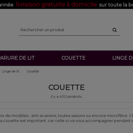
livraison gratuite à domicile
'année
sur toute la b
ARURE DE LIT
COUETTE
LINGE 
Linge de lit
Couette
COUETTE
Il y a 402 produits.
x de modèles : anti-acariens, toutes saisons ou encore microfibre. C
 sa couette est important, car celle-ci va vous accompagner pendant de