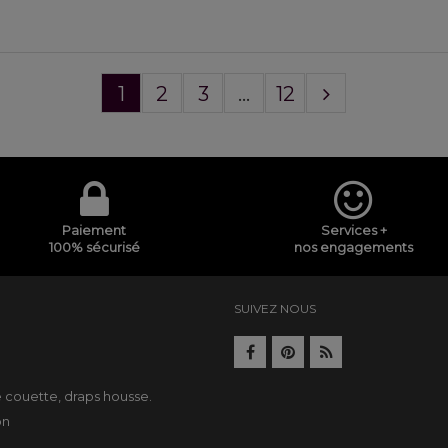
1
2
3
...
12
Paiement
Services +
100% sécurisé
nos engagements
SUIVEZ NOUS
e
e couette
,
draps housse
.
on