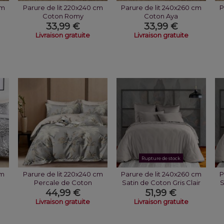
cm
Parure de lit 220x240 cm
Parure de lit 240x260 cm
P
Coton Romy
Coton Aya
33,99 €
33,99 €
Livraison gratuite
Livraison gratuite
Rupture de stock
cm
Parure de lit 220x240 cm
Parure de lit 240x260 cm
P
Percale de Coton
Satin de Coton Gris Clair
S
Sélénore
44,99 €
51,99 €
Livraison gratuite
Livraison gratuite