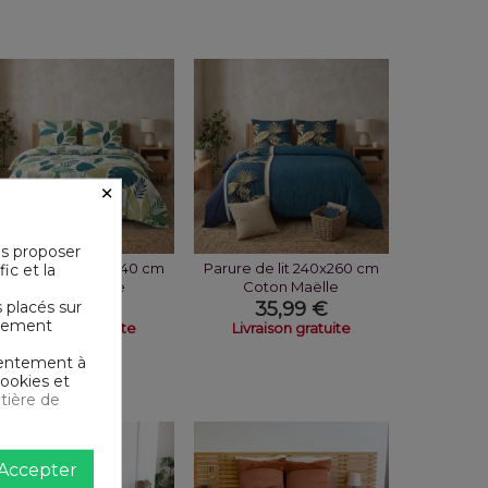
×
us proposer
arure de lit 220x240 cm
Parure de lit 240x260 cm
ic et la
Coton Léonie
Coton Maëlle
s placés sur
33,99 €
35,99 €
ictement
Livraison gratuite
Livraison gratuite
nsentement à
cookies et
tière de
Accepter