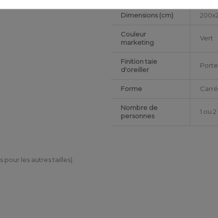
Dimensions (cm)
200x
Couleur
Vert
marketing
Finition taie
Porte
d'oreiller
Forme
Carr
Nombre de
1 ou 
personnes
es pour les autres tailles)