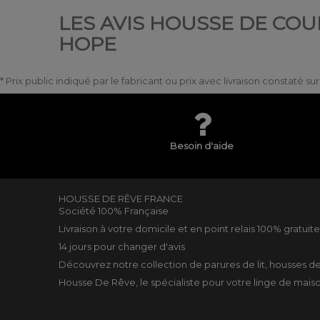
LES AVIS HOUSSE DE COUE
HOPE
* Prix public indiqué par le fabricant ou prix avec livraison constaté s
Besoin d'aide
HOUSSE DE RÊVE FRANCE
Société 100% Française
Livraison à votre domicile et en point relais 100% gratuit
14 jours pour changer d'avis
Découvrez notre collection de
parures de lit
,
housses d
Housse De Rêve, le spécialiste pour votre
linge de mais