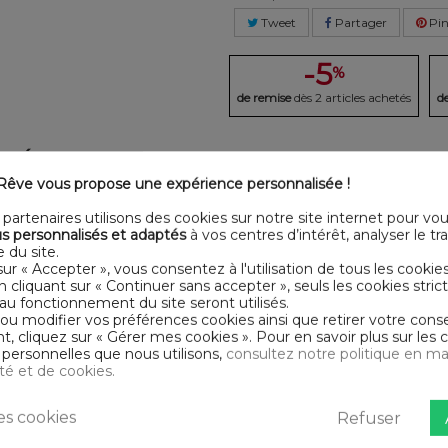
Tweet
Partager
Pin
-5
%
de remise
dès 2 articles achetés
d
LLÉE
DESCRI
êve vous propose une expérience personnalisée !
te 1 ou 2 personnes
? Ne
Certification
Oeko
partenaires utilisons des cookies sur notre site internet pour vo
 avec notre large choix de
s personnalisés et adaptés
à vos centres d’intérêt, analyser le traf
 ou 2 personnes 200x200 cm
Matériaux
Coto
 du site.
t : 1 housse de couette
sur « Accepter », vous consentez à l'utilisation de tous les cookie
En cliquant sur « Continuer sans accepter », seuls les cookies str
inge doux et résistant. Le
Conseils
Lavab
au fonctionnement du site seront utilisés.
 de fils/cm² est élevé, plus le
d'entretien
 ou modifier vos préférences cookies ainsi que retirer votre co
 cliquez sur « Gérer mes cookies ». Pour en savoir plus sur les 
urs
Nombre de fils
Tissag
personnelles que nous utilisons,
consultez notre politique en ma
tés et certifiés ne présentent
ité et de cookies.
Collection
HDR
200X200 CM
s cookies
Refuser
!
Finition housse de
Bout
couette