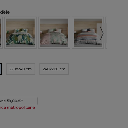
odèle
220x240 cm
240x260 cm
ndé
59,00 €
*
nce métropolitaine