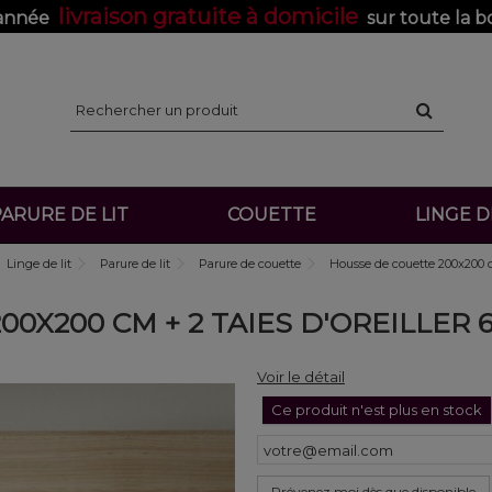
livraison gratuite à domicile
'année
sur toute la b
ARURE DE LIT
COUETTE
LINGE 
Linge de lit
Parure de lit
Parure de couette
Housse de couette 200x200 c
0X200 CM + 2 TAIES D'OREILLER
Voir le détail
Ce produit n'est plus en stock
Prévenez moi dès que disponible