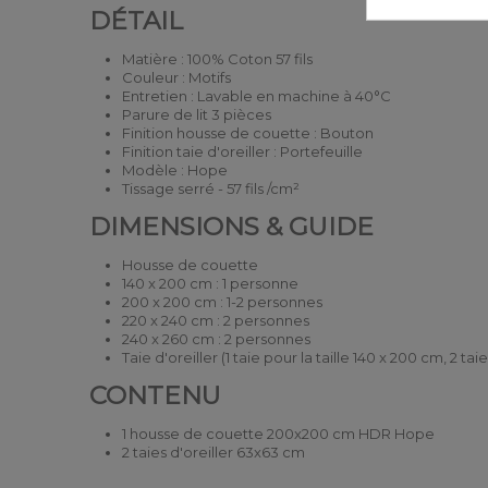
DÉTAIL
Matière : 100% Coton 57 fils
Couleur : Motifs
Entretien : Lavable en machine à 40°C
Parure de lit 3 pièces
Finition housse de couette : Bouton
Finition taie d'oreiller : Portefeuille
Modèle : Hope
Tissage serré - 57 fils /cm²
DIMENSIONS & GUIDE
Housse de couette
140 x 200 cm : 1 personne
200 x 200 cm : 1-2 personnes
220 x 240 cm : 2 personnes
240 x 260 cm : 2 personnes
Taie d'oreiller (1 taie pour la taille 140 x 200 cm, 2 tai
CONTENU
1 housse de couette 200x200 cm HDR Hope
2 taies d'oreiller 63x63 cm