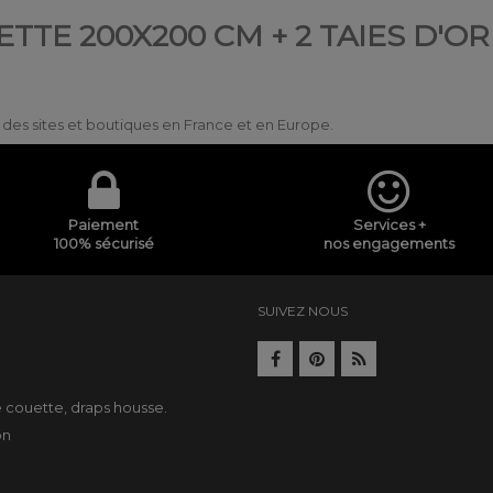
TTE 200X200 CM + 2 TAIES D'O
ur des sites et boutiques en France et en Europe.
Paiement
Services +
100% sécurisé
nos engagements
SUIVEZ NOUS
e
e couette
,
draps housse
.
on