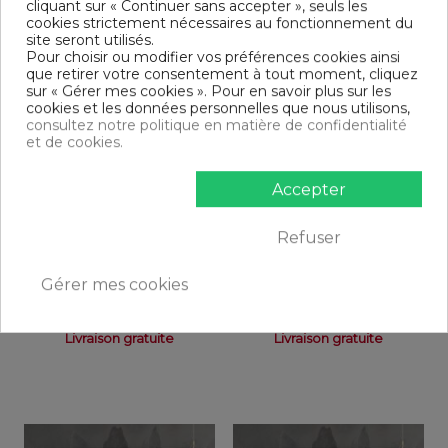
cliquant sur « Continuer sans accepter », seuls les
cookies strictement nécessaires au fonctionnement du
site seront utilisés.
Pour choisir ou modifier vos préférences cookies ainsi
que retirer votre consentement à tout moment, cliquez
sur « Gérer mes cookies ». Pour en savoir plus sur les
cookies et les données personnelles que nous utilisons,
consultez notre politique en matière de confidentialité
et de cookies.
Accepter
Refuser
Rupture de stock
Rupture de stock
Housse de couette 240x260
Housse de couette 240x260
Gérer mes cookies
cm Satin de Coton Rose
cm Satin de Coton Noir
58,99 €
58,99 €
Livraison gratuite
Livraison gratuite