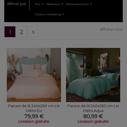
Affiner par
Prix
Matériaux
Dimensions (cm)
Couleur marketing
Afficher tout
1
2
Parure de lit 240x260 cm Lin
Parure de lit 240x260 cm Lin
Métis Evi
Métis Aqua
79,99 €
80,99 €
Livraison gratuite
Livraison gratuite