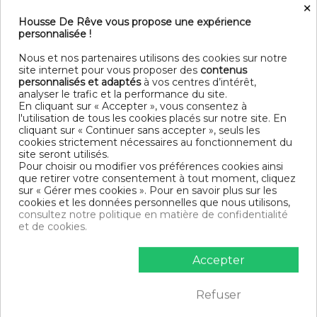
×
cm + 2 taies d'oreiller 65x65...
cm + 2 taies d'oreiller 65x65...
Housse De Rêve vous propose une expérience
222,50 €
247,50 €
personnalisée !
Livraison gratuite
Livraison gratuite
Nous et nos partenaires utilisons des cookies sur notre
site internet pour vous proposer des
contenus
personnalisés et adaptés
à vos centres d’intérêt,
analyser le trafic et la performance du site.
En cliquant sur « Accepter », vous consentez à
l'utilisation de tous les cookies placés sur notre site. En
cliquant sur « Continuer sans accepter », seuls les
cookies strictement nécessaires au fonctionnement du
site seront utilisés.
Pour choisir ou modifier vos préférences cookies ainsi
que retirer votre consentement à tout moment, cliquez
sur « Gérer mes cookies ». Pour en savoir plus sur les
cookies et les données personnelles que nous utilisons,
consultez notre politique en matière de confidentialité
Rupture de stock
Rupture de stock
et de cookies.
Housse de couette 220x240
Housse de couette 240x260
cm + 2 taies d'oreiller 65x65...
cm + 2 taies d'oreiller 65x65...
Accepter
222,50 €
247,50 €
Livraison gratuite
Livraison gratuite
Refuser