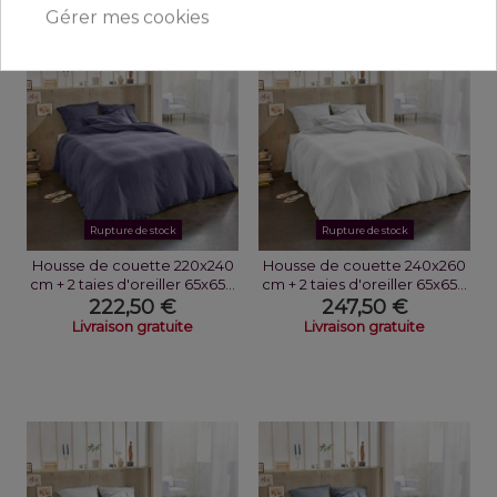
Gérer mes cookies
Rupture de stock
Rupture de stock
Housse de couette 220x240
Housse de couette 240x260
cm + 2 taies d'oreiller 65x65...
cm + 2 taies d'oreiller 65x65...
222,50 €
247,50 €
Livraison gratuite
Livraison gratuite