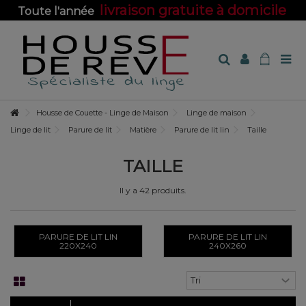
livraison gratuite à domicile
Toute l'année
sur toute la boutique !
Housse de Couette - Linge de Maison
Linge de maison
Linge de lit
Parure de lit
Matière
Parure de lit lin
Taille
TAILLE
Il y a 42 produits.
PARURE DE LIT LIN
PARURE DE LIT LIN
220X240
240X260