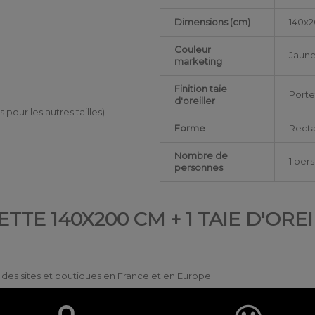
Dimensions (cm)
140x
Couleur
Jaun
marketing
Finition taie
Porte
d'oreiller
es pour les autres tailles)
Forme
Recta
Nombre de
1 per
personnes
TTE 140X200 CM + 1 TAIE D'OR
ur des sites et boutiques en France et en Europe.