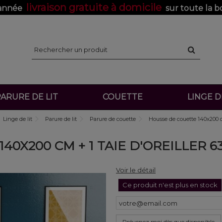
livraison gratuite à domicile
'année
sur toute la b
ARURE DE LIT
COUETTE
LINGE 
Linge de lit
Parure de lit
Parure de couette
Housse de couette 140x200 c
40X200 CM + 1 TAIE D'OREILLER 
Voir le détail
Ce produit n'est plus en stock
Prévenez moi dès que disponible