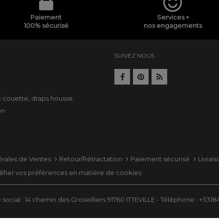
Paiement
Services +
100% sécurisé
nos engagements
SUIVEZ NOUS
e
e couette
,
draps housse
.
on
érales de Ventes
Retour/Rétractation
Paiement sécurisé
Livrai
ifier vos préférences en matière de cookies
social : 14 chemin des Groseilliers 91760 ITTEVILLE - Téléphone : +331