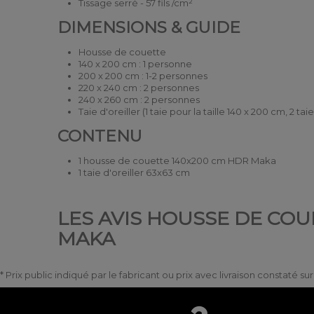
Tissage serré - 57 fils /cm²
DIMENSIONS & GUIDE
Housse de couette
140 x 200 cm : 1 personne
200 x 200 cm : 1-2 personnes
220 x 240 cm : 2 personnes
240 x 260 cm : 2 personnes
Taie d'oreiller (1 taie pour la taille 140 x 200 cm, 2 tai
CONTENU
1 housse de couette 140x200 cm HDR Maka
1 taie d'oreiller 63x63 cm
LES AVIS HOUSSE DE COUE
MAKA
* Prix public indiqué par le fabricant ou prix avec livraison constaté s