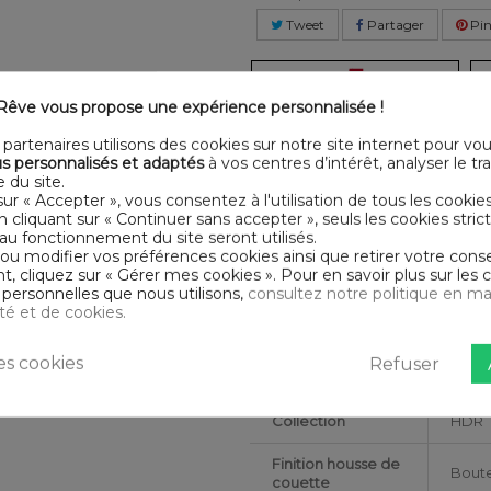
Tweet
Partager
Pin
-5
%
êve vous propose une expérience personnalisée !
de remise
dès 2 articles achetés
d
partenaires utilisons des cookies sur notre site internet pour vo
s personnalisés et adaptés
à vos centres d’intérêt, analyser le traf
LLÉE
DESCRI
 du site.
sur « Accepter », vous consentez à l'utilisation de tous les cookie
En cliquant sur « Continuer sans accepter », seuls les cookies str
tte
sur Housse De Rêve.
Certification
Oeko
au fonctionnement du site seront utilisés.
a.
 ou modifier vos préférences cookies ainsi que retirer votre co
urs
 cliquez sur « Gérer mes cookies ». Pour en savoir plus sur les 
Matériaux
Coto
tés et certifiés ne présentent
personnelles que nous utilisons,
consultez notre politique en ma
ité et de cookies.
Conseils
Lavab
d'entretien
s cookies
Refuser
Nombre de fils
Tissag
Collection
HDR
Finition housse de
Boute
couette