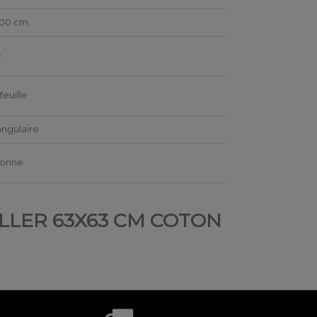
200 cm
e
feuille
ngulaire
sonne
EILLER 63X63 CM COTON