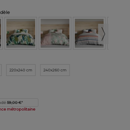
odèle
220x240 cm
240x260 cm
ndé
59,00 €
*
nce métropolitaine