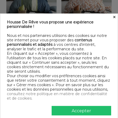
×
Rupture de stock
Housse De Rêve vous propose une expérience
personnalisée !
Parure de lit 220x240 cm
Parure de lit 220x240 cm
Coton 57 fils Soléa
Coton 57 fils Élodie
Nous et nos partenaires utilisons des cookies sur notre
33,99 €
33,99 €
site internet pour vous proposer des
contenus
Livraison gratuite
Livraison gratuite
personnalisés et adaptés
à vos centres d’intérêt,
analyser le trafic et la performance du site.
En cliquant sur « Accepter », vous consentez à
l'utilisation de tous les cookies placés sur notre site. En
cliquant sur « Continuer sans accepter », seuls les
cookies strictement nécessaires au fonctionnement du
site seront utilisés.
Pour choisir ou modifier vos préférences cookies ainsi
que retirer votre consentement à tout moment, cliquez
sur « Gérer mes cookies ». Pour en savoir plus sur les
cookies et les données personnelles que nous utilisons,
consultez notre politique en matière de confidentialité
et de cookies.
Rupture de stock
Accepter
Parure de lit 220x240 cm
Parure de lit 220x240 cm