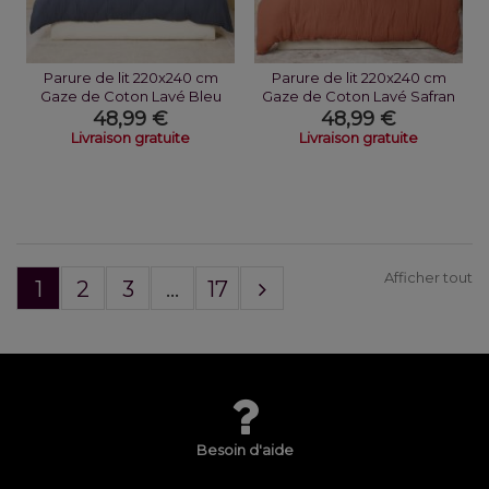
Parure de lit 220x240 cm
Parure de lit 220x240 cm
Gaze de Coton Lavé Bleu
Gaze de Coton Lavé Safran
Pétrole
Minéral
48,99 €
48,99 €
Livraison gratuite
Livraison gratuite
Afficher tout
1
2
3
...
17
Besoin d'aide