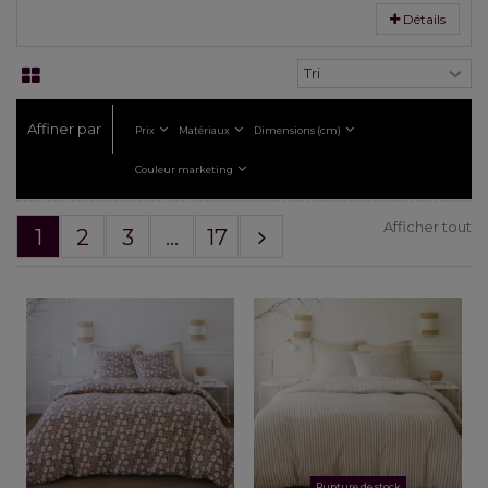
Détails
Affiner par
Prix
Matériaux
Dimensions (cm)
Couleur marketing
Afficher tout
1
2
3
...
17
Rupture de stock