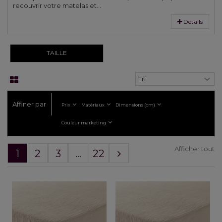
recouvrir votre matelas et...
Détails
TAILLE
Affiner par
Prix
Matériaux
Dimensions (cm)
Couleur marketing
Afficher tout
1
2
3
...
22