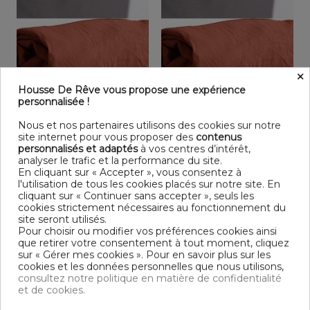
×
Housse De Rêve vous propose une expérience
personnalisée !
Rupture de stock
Nous et nos partenaires utilisons des cookies sur notre
Drap Housse 140x190+28 cm
Drap Housse 160x200+28 cm
site internet pour vous proposer des
contenus
Microfibre Terracotta
Microfibre Terracotta
personnalisés et adaptés
à vos centres d’intérêt,
25,99 €
27,99 €
analyser le trafic et la performance du site.
En cliquant sur « Accepter », vous consentez à
Livraison gratuite
Livraison gratuite
l'utilisation de tous les cookies placés sur notre site. En
cliquant sur « Continuer sans accepter », seuls les
cookies strictement nécessaires au fonctionnement du
site seront utilisés.
Pour choisir ou modifier vos préférences cookies ainsi
que retirer votre consentement à tout moment, cliquez
sur « Gérer mes cookies ». Pour en savoir plus sur les
cookies et les données personnelles que nous utilisons,
consultez notre politique en matière de confidentialité
et de cookies.