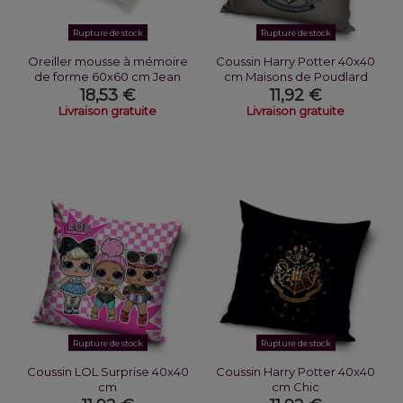
Rupture de stock
Rupture de stock
Oreiller mousse à mémoire
Coussin Harry Potter 40x40
de forme 60x60 cm Jean
cm Maisons de Poudlard
Louis...
18,53 €
11,92 €
Livraison gratuite
Livraison gratuite
Rupture de stock
Rupture de stock
Coussin LOL Surprise 40x40
Coussin Harry Potter 40x40
cm
cm Chic