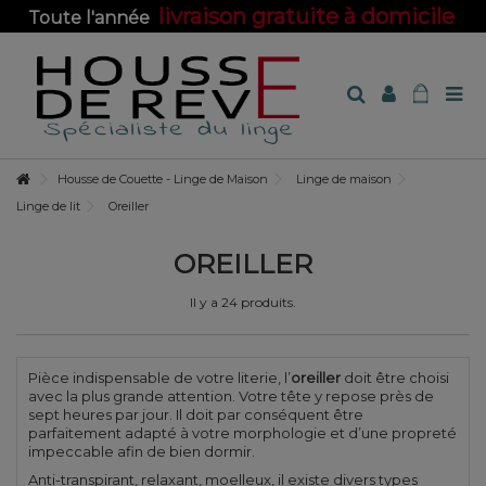
livraison gratuite à domicile
Toute l'année
sur toute la boutique !
Housse de Couette - Linge de Maison
Linge de maison
Linge de lit
Oreiller
OREILLER
Il y a 24 produits.
Pièce indispensable de votre literie, l’
oreiller
doit être choisi
avec la plus grande attention. Votre tête y repose près de
sept heures par jour. Il doit par conséquent être
parfaitement adapté à votre morphologie et d’une propreté
impeccable afin de bien dormir.
Anti-transpirant, relaxant, moelleux, il existe divers types