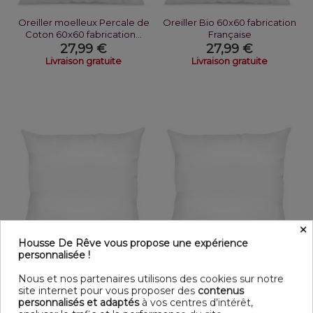
Oreiller moelleux Percale de
Oreiller Bio 60x60 fabrication
Coton 60x60 fabrication...
Française
27,99 €
27,99 €
Livraison gratuite
Livraison gratuite
×
Housse De Rêve vous propose une expérience
Rupture de stock
personnalisée !
Oreiller Anti Transpirant
Oreiller Relaxant 60x60
60x60 fabrication Française
fabrication Française
Nous et nos partenaires utilisons des cookies sur notre
27,99 €
27,99 €
site internet pour vous proposer des
contenus
personnalisés et adaptés
à vos centres d’intérêt,
Livraison gratuite
Livraison gratuite