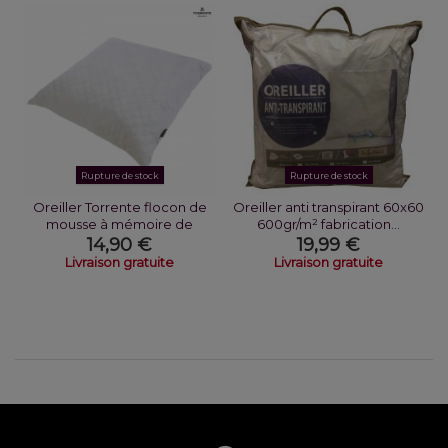
Rupture de stock
Rupture de stock
Oreiller Torrente flocon de
Oreiller anti transpirant 60x60
mousse à mémoire de
600gr/m² fabrication...
forme...
14,90 €
19,99 €
Livraison gratuite
Livraison gratuite