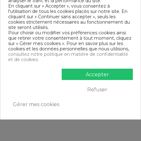
analyser le trafic et la performance du site.
En cliquant sur « Accepter », vous consentez à
l'utilisation de tous les cookies placés sur notre site. En
cliquant sur « Continuer sans accepter », seuls les
cookies strictement nécessaires au fonctionnement du
site seront utilisés.
Pour choisir ou modifier vos préférences cookies ainsi
que retirer votre consentement à tout moment, cliquez
sur « Gérer mes cookies ». Pour en savoir plus sur les
cookies et les données personnelles que nous utilisons,
consultez notre politique en matière de confidentialité
et de cookies.
Accepter
Rupture de stock
Oreiller Anti Acariens 60x60
Lot de 2 Oreillers 60x60
Refuser
microfibre fabrication...
moelleux 100% microfibre...
20,40 €
28,99 €
Livraison gratuite
Livraison gratuite
Gérer mes cookies