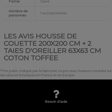
Forme
Carré
Nombre de
1 ou 2 personnes
personnes
LES AVIS HOUSSE DE
COUETTE 200X200 CM + 2
TAIES D'OREILLER 63X63 CM
COTON TOFFEE
* Prix public indiqué par le fabricant ou prix avec livraison constaté sur
des sites et boutiques en France et en Europe.
Besoin d'aide