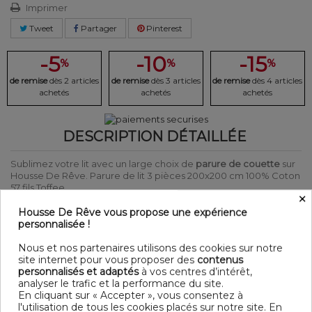
Imprimer
Tweet
Partager
Pinterest
-5
-10
-15
%
%
%
de remise
dès 2 articles
de remise
dès 3 articles
de remise
dès 4 articles
achetés
achetés
achetés
DESCRIPTION DÉTAILLÉE
Sublimez votre lit avec un large choix de
parure de couette
sur
Housse De Rêve. Parure de lit 3 pièces 200x200 cm 100% Coton
57 fils Toffee.
×
Laver et repasser sur l'envers afin de protéger les couleurs
Produit certifié Oeko-Tex® : Garantit que les articles testés et
Housse De Rêve vous propose une expérience
certifiés ne présentent pas de substances nocives pouvant nuire
personnalisée !
à la santé.
Nous et nos partenaires utilisons des cookies sur notre
DÉTAIL
site internet pour vous proposer des
contenus
personnalisés et adaptés
à vos centres d’intérêt,
Matière : 100% Coton 57 fils
analyser le trafic et la performance du site.
Couleur : Motifs
En cliquant sur « Accepter », vous consentez à
Entretien : Lavable en machine à 40°C
l'utilisation de tous les cookies placés sur notre site. En