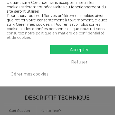
Parure de lit 3 pièces
cliquant sur « Continuer sans accepter », seuls les
Finition housse de couette : Bouton
cookies strictement nécessaires au fonctionnement du
Finition taie d'oreiller : Portefeuille
site seront utilisés.
Modèle : Toffee
Pour choisir ou modifier vos préférences cookies ainsi
Tissage serré - 57 fils /cm²
que retirer votre consentement à tout moment, cliquez
sur « Gérer mes cookies ». Pour en savoir plus sur les
DIMENSIONS & GUIDE
cookies et les données personnelles que nous utilisons,
consultez notre politique en matière de confidentialité
Housse de couette
et de cookies.
140 x 200 cm : 1 personne
200 x 200 cm : 1-2 personnes
Accepter
220 x 240 cm : 2 personnes
240 x 260 cm : 2 personnes
Taie d'oreiller (1 taie pour la taille 140 x 200 cm, 2 taies pour
Refuser
les autres tailles)
CONTENU
Gérer mes cookies
1 housse de couette 200x200 cm HDR Toffee
2 taies d'oreiller 63x63 cm
DESCRIPTIF TECHNIQUE
Certification
Oeko-Tex®