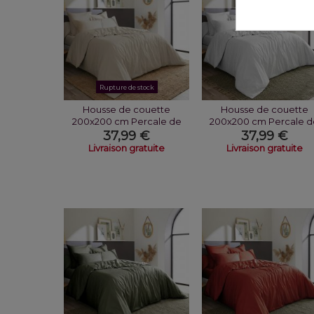
Rupture de stock
Housse de couette
Housse de couette
200x200 cm Percale de
200x200 cm Percale d
Coton Sable
Coton Neige
37,99 €
37,99 €
Livraison gratuite
Livraison gratuite