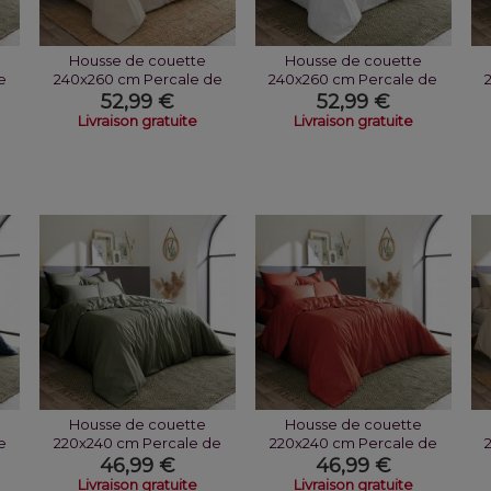
Housse de couette
Housse de couette
e
240x260 cm Percale de
240x260 cm Percale de
Coton Sable
Coton Neige
52,99 €
52,99 €
Livraison gratuite
Livraison gratuite
Housse de couette
Housse de couette
e
220x240 cm Percale de
220x240 cm Percale de
Coton Thym
Coton Terre De...
46,99 €
46,99 €
Livraison gratuite
Livraison gratuite