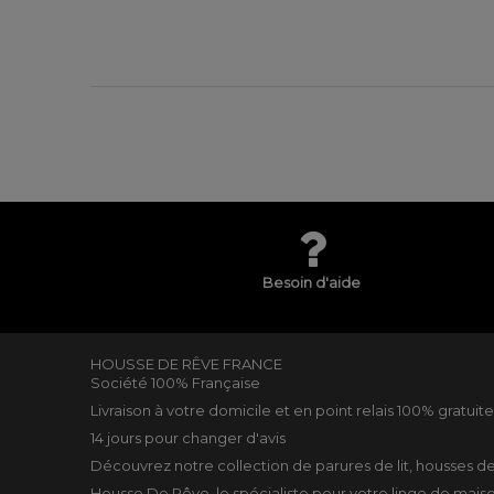
Besoin d'aide
HOUSSE DE RÊVE FRANCE
Société 100% Française
Livraison à votre domicile et en point relais 100% gratuit
14 jours pour changer d'avis
Découvrez notre collection de
parures de lit
,
housses d
Housse De Rêve, le spécialiste pour votre
linge de mais