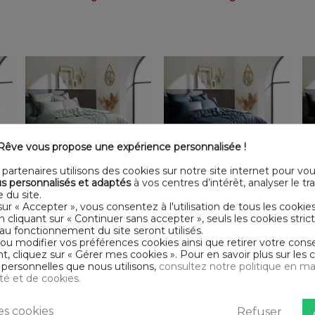
êve vous propose une expérience personnalisée !
partenaires utilisons des cookies sur notre site internet pour vo
s personnalisés et adaptés
à vos centres d’intérêt, analyser le traf
Housse de couette
Housse de couette
 du site.
e
220x240 cm Percale de
220x240 cm Percale de
sur « Accepter », vous consentez à l'utilisation de tous les cookie
Coton Céladon
Coton Bleu Nuit
46,99 €
46,99 €
En cliquant sur « Continuer sans accepter », seuls les cookies str
au fonctionnement du site seront utilisés.
Livraison gratuite
Livraison gratuite
 ou modifier vos préférences cookies ainsi que retirer votre co
 cliquez sur « Gérer mes cookies ». Pour en savoir plus sur les 
personnelles que nous utilisons,
consultez notre politique en ma
ité et de cookies.
s cookies
Refuser