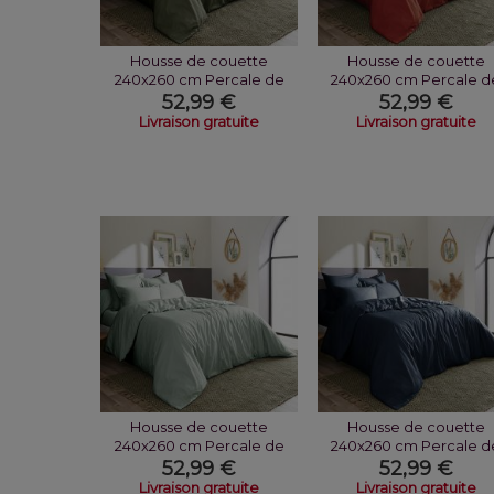
Housse de couette
Housse de couette
240x260 cm Percale de
240x260 cm Percale d
Coton Thym
Coton Terre De...
52,99 €
52,99 €
Livraison gratuite
Livraison gratuite
Housse de couette
Housse de couette
240x260 cm Percale de
240x260 cm Percale d
Coton Céladon
Coton Bleu Nuit
52,99 €
52,99 €
Livraison gratuite
Livraison gratuite