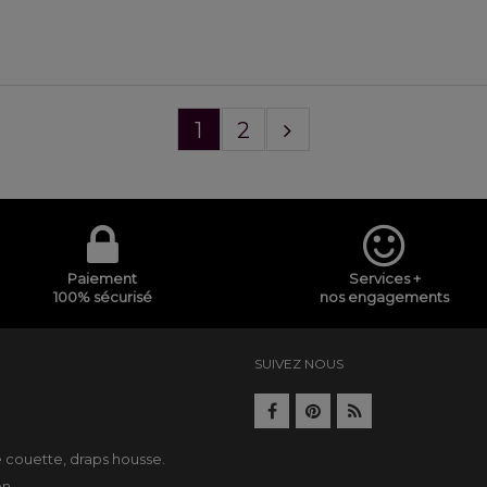
1
2
Paiement
Services +
100% sécurisé
nos engagements
SUIVEZ NOUS
e
e couette
,
draps housse
.
on