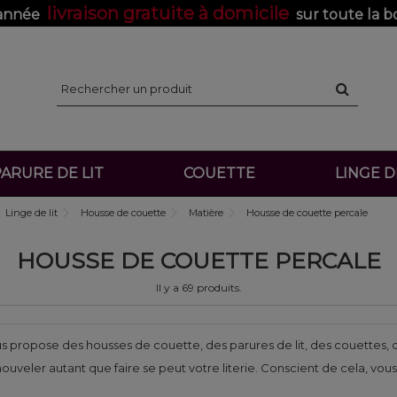
livraison gratuite à domicile
'année
sur toute la b
ARURE DE LIT
COUETTE
LINGE 
Linge de lit
Housse de couette
Matière
Housse de couette percale
HOUSSE DE COUETTE PERCALE
Il y a 69 produits.
s propose des housses de couette, des parures de lit, des couettes, du
enouveler autant que faire se peut votre literie. Conscient de cela, 