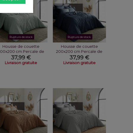
Rupture de stock
Rupture de stock
Housse de couette
Housse de couette
200x200 cm Percale de
200x200 cm Percale de
Coton Céladon
Coton Bleu Nuit
37,99 €
37,99 €
Livraison gratuite
Livraison gratuite