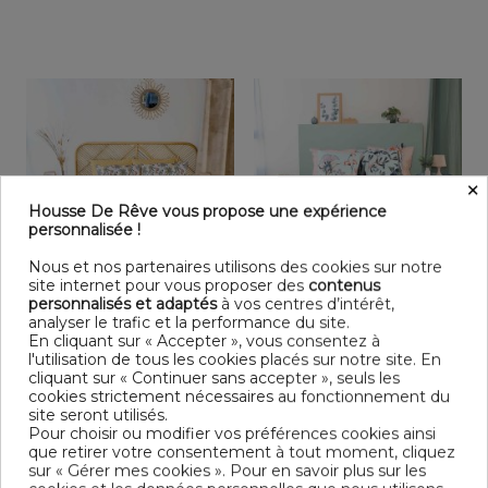
×
Housse De Rêve vous propose une expérience
personnalisée !
Nous et nos partenaires utilisons des cookies sur notre
Rupture de stock
Rupture de stock
site internet pour vous proposer des
contenus
Housse de couette 220x240
Housse de couette 240x260
personnalisés et adaptés
à vos centres d’intérêt,
+ 2 taies d'oreiller 63x63...
+ 2 taies d'oreiller 63x63...
analyser le trafic et la performance du site.
61,12 €
62,21 €
En cliquant sur « Accepter », vous consentez à
l'utilisation de tous les cookies placés sur notre site. En
Livraison gratuite
Livraison gratuite
cliquant sur « Continuer sans accepter », seuls les
cookies strictement nécessaires au fonctionnement du
site seront utilisés.
Pour choisir ou modifier vos préférences cookies ainsi
que retirer votre consentement à tout moment, cliquez
sur « Gérer mes cookies ». Pour en savoir plus sur les