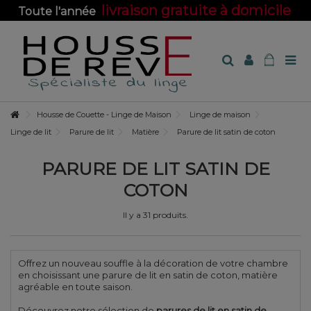
livraison gratuite à domicile
Toute l'année
sur toute la boutique !
Housse de Couette - Linge de Maison
Linge de maison
Linge de lit
Parure de lit
Matière
Parure de lit satin de coton
PARURE DE LIT SATIN DE
COTON
Il y a 31 produits.
Offrez un nouveau souffle à la décoration de votre chambre
en choisissant une parure de lit en satin de coton, matière
agréable en toute saison.
Découvrez notre sélection de
parures de lit en satin de