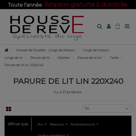
livraison gratuite à domicile
Toute l'année
sur toute la boutique !
Housse de Couette - Linge de Maison
Linge de maison
Linge de lit
Parure de lit
Matière
Parure de lit lin
Taille
Parure de lit lin 220x240
PARURE DE LIT LIN 220X240
Il y a 21 produits.
Affiner par
Prix
Matériaux
Dimensions (cm)
Couleur marketing