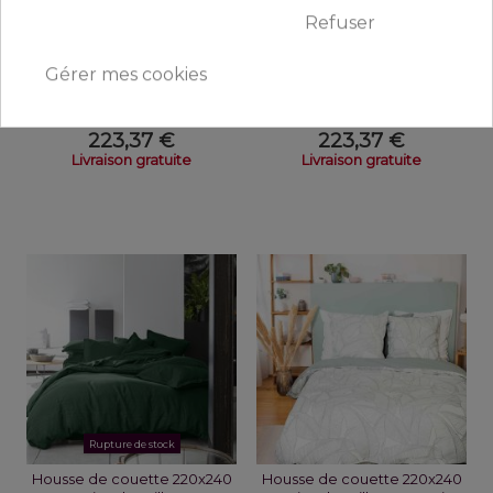
Refuser
Rupture de stock
Rupture de stock
Gérer mes cookies
Housse de couette 220x240
Housse de couette 220x240
cm + 2 taies d'oreiller 65x65...
cm + 2 taies d'oreiller 65x65...
223,37 €
223,37 €
Livraison gratuite
Livraison gratuite
Rupture de stock
Housse de couette 220x240
Housse de couette 220x240