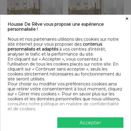
×
Housse De Rêve vous propose une expérience
personnalisée !
Nous et nos partenaires utilisons des cookies sur notre
site internet pour vous proposer des
contenus
Rupture de stock
Rupture de stock
personnalisés et adaptés
à vos centres d’intérêt,
analyser le trafic et la performance du site.
Housse de couette 220x240
Housse de couette 220x240
En cliquant sur « Accepter », vous consentez à
cm + 2 taies d'oreiller 65x65...
cm + 2 taies d'oreiller 65x65...
l'utilisation de tous les cookies placés sur notre site. En
222,50 €
222,50 €
cliquant sur « Continuer sans accepter », seuls les
Livraison gratuite
Livraison gratuite
cookies strictement nécessaires au fonctionnement du
site seront utilisés.
Pour choisir ou modifier vos préférences cookies ainsi
que retirer votre consentement à tout moment, cliquez
sur « Gérer mes cookies ». Pour en savoir plus sur les
cookies et les données personnelles que nous utilisons,
consultez notre politique en matière de confidentialité
et de cookies.
Accepter