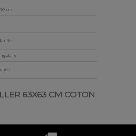
200 cm
feuille
ngulaire
sonne
EILLER 63X63 CM COTON