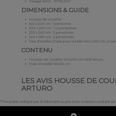
Tissage serré - 57 fils /cm²
DIMENSIONS & GUIDE
Housse de couette
140 x 200 cm : 1 personne
200 x 200 cm : 1-2 personnes
220 x 240 cm : 2 personnes
240 x 260 cm : 2 personnes
Taie d'oreiller (1 taie pour la taille 140 x 200 cm, 2 tai
CONTENU
1 housse de couette 140x200 cm HDR Arturo
1 taie d'oreiller 63x63 cm
LES AVIS HOUSSE DE COUE
ARTURO
* Prix public indiqué par le fabricant ou prix avec livraison constaté s