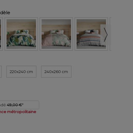
odèle
220x240 cm
240x260 cm
ndé
49,00 €
*
nce métropolitaine