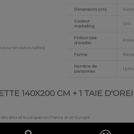
Dimensions (cm)
140x
Couleur
Gris
marketing
Finition taie
Porte
d'oreiller
es pour les autres tailles)
Forme
Recta
Nombre de
1 per
personnes
TTE 140X200 CM + 1 TAIE D'OR
ur des sites et boutiques en France et en Europe.