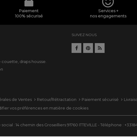
Paiement
Services +
100% sécurisé
nos engagements
SUIVEZ NOUS
e
e couette
,
draps housse
.
on
érales de Ventes
Retour/Rétractation
Paiement sécurisé
Livrai
ifier vos préférences en matière de cookies
social : 14 chemin des Groseilliers 91760 ITTEVILLE - Téléphone : +331