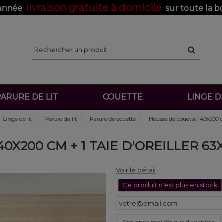
livraison gratuite à domicile
'année
sur toute la b
ARURE DE LIT
COUETTE
LINGE 
Linge de lit
Parure de lit
Parure de couette
Housse de couette 140x200 c
0X200 CM + 1 TAIE D'OREILLER 6
Voir le détail
Ce produit n'est plus en stock
Prévenez moi dès que disponible