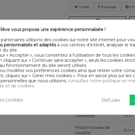
Tweet
Partager
Pin
-5
%
êve vous propose une expérience personnalisée !
de remise
dès 2 articles achetés
d
partenaires utilisons des cookies sur notre site internet pour vo
s personnalisés et adaptés
à vos centres d’intérêt, analyser le traf
LLÉE
DESCRI
 du site.
sur « Accepter », vous consentez à l'utilisation de tous les cookie
En cliquant sur « Continuer sans accepter », seuls les cookies str
tte
sur Housse De Rêve.
Certification
Oeko
au fonctionnement du site seront utilisés.
ro.
 ou modifier vos préférences cookies ainsi que retirer votre co
urs
 cliquez sur « Gérer mes cookies ». Pour en savoir plus sur les 
Matériaux
Coto
tés et certifiés ne présentent
personnelles que nous utilisons,
consultez notre politique en ma
ité et de cookies.
Conseils
Lavab
d'entretien
s cookies
Refuser
Nombre de fils
Tissag
Collection
HDR
Finition housse de
Bout
couette