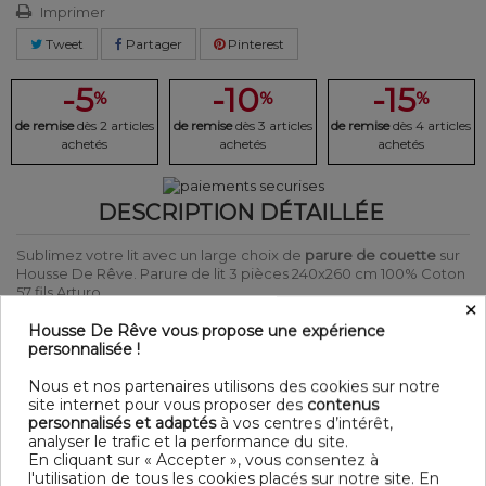
Imprimer
Tweet
Partager
Pinterest
-5
-10
-15
%
%
%
de remise
dès 2 articles
de remise
dès 3 articles
de remise
dès 4 articles
achetés
achetés
achetés
DESCRIPTION DÉTAILLÉE
Sublimez votre lit avec un large choix de
parure de couette
sur
Housse De Rêve. Parure de lit 3 pièces 240x260 cm 100% Coton
57 fils Arturo.
×
Laver et repasser sur l'envers afin de protéger les couleurs
Produit certifié Oeko-Tex® : Garantit que les articles testés et
Housse De Rêve vous propose une expérience
certifiés ne présentent pas de substances nocives pouvant nuire
personnalisée !
à la santé.
Nous et nos partenaires utilisons des cookies sur notre
DÉTAIL
site internet pour vous proposer des
contenus
personnalisés et adaptés
à vos centres d’intérêt,
Matière : 100% Coton 57 fils
analyser le trafic et la performance du site.
Couleur : Motifs
En cliquant sur « Accepter », vous consentez à
Entretien : Lavable en machine à 40°C
l'utilisation de tous les cookies placés sur notre site. En