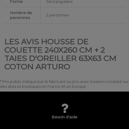
Forme
Rectangulaire
Nombre de
2 personnes
personnes
LES AVIS HOUSSE DE
COUETTE 240X260 CM + 2
TAIES D'OREILLER 63X63 CM
COTON ARTURO
* Prix public indiqué par le fabricant ou prix avec livraison constaté sur
des sites et boutiques en France et en Europe.
Besoin d'aide