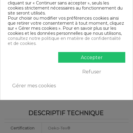
Parure de lit 3 pièces
cliquant sur « Continuer sans accepter », seuls les
Finition housse de couette : Bouton
cookies strictement nécessaires au fonctionnement du
Finition taie d'oreiller : Portefeuille
site seront utilisés.
Modèle : Arturo
Pour choisir ou modifier vos préférences cookies ainsi
Tissage serré - 57 fils /cm²
que retirer votre consentement à tout moment, cliquez
sur « Gérer mes cookies ». Pour en savoir plus sur les
DIMENSIONS & GUIDE
cookies et les données personnelles que nous utilisons,
consultez notre politique en matière de confidentialité
Housse de couette
et de cookies.
140 x 200 cm : 1 personne
200 x 200 cm : 1-2 personnes
Accepter
220 x 240 cm : 2 personnes
240 x 260 cm : 2 personnes
Taie d'oreiller (1 taie pour la taille 140 x 200 cm, 2 taies pour
Refuser
les autres tailles)
CONTENU
Gérer mes cookies
1 housse de couette 240x260 cm HDR Arturo
2 taies d'oreiller 63x63 cm
DESCRIPTIF TECHNIQUE
Certification
Oeko-Tex®