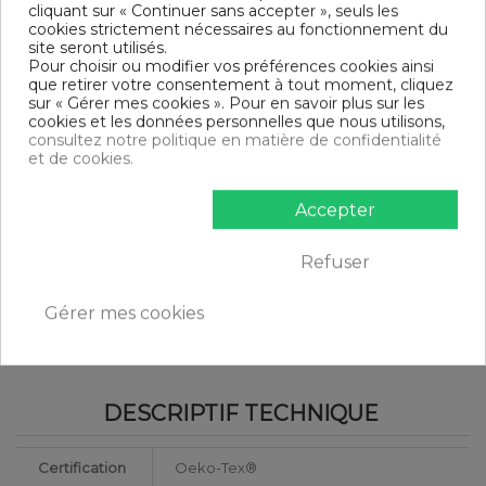
Parure de lit 2 pièces
cliquant sur « Continuer sans accepter », seuls les
Finition housse de couette : Bouton
cookies strictement nécessaires au fonctionnement du
Finition taie d'oreiller : Portefeuille
site seront utilisés.
Modèle : Kalypso
Pour choisir ou modifier vos préférences cookies ainsi
Tissage serré - 57 fils /cm²
que retirer votre consentement à tout moment, cliquez
sur « Gérer mes cookies ». Pour en savoir plus sur les
DIMENSIONS & GUIDE
cookies et les données personnelles que nous utilisons,
consultez notre politique en matière de confidentialité
Housse de couette
et de cookies.
140 x 200 cm : 1 personne
200 x 200 cm : 1-2 personnes
Accepter
220 x 240 cm : 2 personnes
240 x 260 cm : 2 personnes
Taie d'oreiller (1 taie pour la taille 140 x 200 cm, 2 taies pour
Refuser
les autres tailles)
CONTENU
Gérer mes cookies
1 housse de couette 140x200 cm HDR Kalypso
1 taie d'oreiller 63x63 cm
DESCRIPTIF TECHNIQUE
Certification
Oeko-Tex®