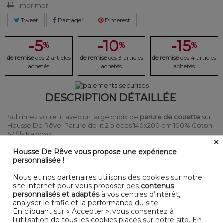
Imprimer
Tweet
Partager
Pinterest
-5
-10
-15
%
%
%
de remise
dès 2 articles
de remise
dès 3 articles
de remise
dès 4 articles
achetés
achetés
achetés
DESCRIPTION DÉTAILLÉE
Sublimez votre lit avec un large choix de
parure de couette
sur
Housse De Rêve. Parure de lit 2 pièces 140x200 cm 100% Coton
57 fils Kalypso.
×
Laver et repasser sur l'envers afin de protéger les couleurs
Produit certifié Oeko-Tex® : Garantit que les articles testés et
Housse De Rêve vous propose une expérience
certifiés ne présentent pas de substances nocives pouvant nuire
personnalisée !
à la santé.
Nous et nos partenaires utilisons des cookies sur notre
DÉTAIL
site internet pour vous proposer des
contenus
personnalisés et adaptés
à vos centres d’intérêt,
Matière : 100% Coton 57 fils
analyser le trafic et la performance du site.
Couleur : Motifs
En cliquant sur « Accepter », vous consentez à
Entretien : Lavable en machine à 40°C
l'utilisation de tous les cookies placés sur notre site. En