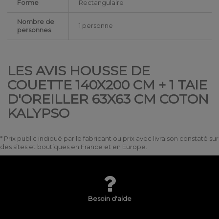
Forme
Rectangulaire
Nombre de
1 personne
personnes
LES AVIS HOUSSE DE
COUETTE 140X200 CM + 1 TAIE
D'OREILLER 63X63 CM COTON
KALYPSO
* Prix public indiqué par le fabricant ou prix avec livraison constaté sur
des sites et boutiques en France et en Europe.
Besoin d'aide