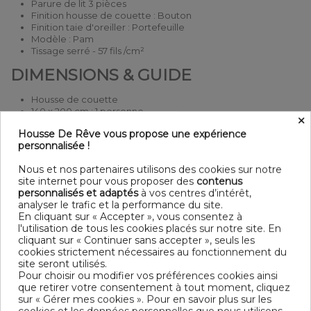
Parure de lit 3 pièces
Finition housse de couette : Bouton
Finition taie d'oreiller : Portefeuille
Modèle : Pam
Tissage serré - 57 fils /cm²
DIMENSIONS & GUIDE
Housse de couette
140 x 200 cm : 1 personne
×
200 x 200 cm : 1-2 personnes
Housse De Rêve vous propose une expérience
220 x 240 cm : 2 personnes
personnalisée !
240 x 260 cm : 2 personnes
Taie d'oreiller (1 taie pour la taille 140 x 200 cm, 2 taies pour
Nous et nos partenaires utilisons des cookies sur notre
les autres tailles)
site internet pour vous proposer des
contenus
CONTENU
personnalisés et adaptés
à vos centres d’intérêt,
analyser le trafic et la performance du site.
En cliquant sur « Accepter », vous consentez à
1 housse de couette 240x260 cm HDR Pam
l'utilisation de tous les cookies placés sur notre site. En
2 taies d'oreiller 63x63 cm
cliquant sur « Continuer sans accepter », seuls les
cookies strictement nécessaires au fonctionnement du
DESCRIPTIF TECHNIQUE
site seront utilisés.
Pour choisir ou modifier vos préférences cookies ainsi
que retirer votre consentement à tout moment, cliquez
sur « Gérer mes cookies ». Pour en savoir plus sur les
Certification
Oeko-Tex®
cookies et les données personnelles que nous utilisons,