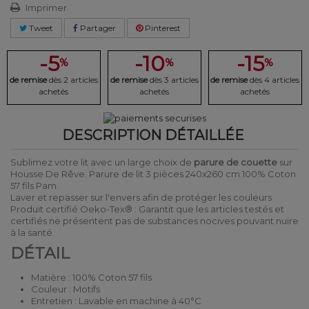
Imprimer
Tweet
Partager
Pinterest
-5
-10
-15
%
%
%
de remise
dès 2 articles
de remise
dès 3 articles
de remise
dès 4 articles
achetés
achetés
achetés
DESCRIPTION DÉTAILLÉE
Sublimez votre lit avec un large choix de
parure de couette
sur
Housse De Rêve. Parure de lit 3 pièces 240x260 cm 100% Coton
57 fils Pam.
Laver et repasser sur l'envers afin de protéger les couleurs
Produit certifié Oeko-Tex® : Garantit que les articles testés et
certifiés ne présentent pas de substances nocives pouvant nuire
à la santé.
DÉTAIL
Matière : 100% Coton 57 fils
Couleur : Motifs
Entretien : Lavable en machine à 40°C