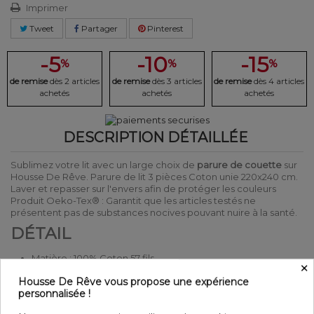
Imprimer
Tweet
Partager
Pinterest
-5
-10
-15
%
%
%
de remise
dès 2 articles
de remise
dès 3 articles
de remise
dès 4 articles
achetés
achetés
achetés
DESCRIPTION DÉTAILLÉE
Sublimez votre lit avec un large choix de
parure de couette
sur
Housse De Rêve. Parure de lit 3 pièces Coton unie 220x240 cm.
Laver et repasser sur l'envers afin de protéger les couleurs
Produit Oeko-Tex® : Garantit que les articles testés ne
présentent pas de substances nocives pouvant nuire à la santé.
DÉTAIL
Matière : 100% Coton 57 fils
×
Couleur : Motifs
Housse De Rêve vous propose une expérience
Entretien : Lavable en machine à 40°C
personnalisée !
Parure de lit 3 pièces
Finition housse de couette : Bouton Pression