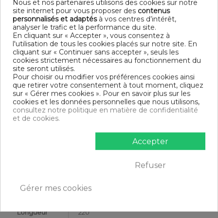
Nous et nos partenaires utilisons des cookies sur notre
Finition taie d'oreiller : Sac
site internet pour vous proposer des
contenus
Modèle : Latte
personnalisés et adaptés
à vos centres d’intérêt,
Tissage serré - 57 fils /cm²
analyser le trafic et la performance du site.
DIMENSIONS & GUIDE
En cliquant sur « Accepter », vous consentez à
l'utilisation de tous les cookies placés sur notre site. En
cliquant sur « Continuer sans accepter », seuls les
Housse de couette
cookies strictement nécessaires au fonctionnement du
140 x 200 cm : 1 personne
site seront utilisés.
200 x 200 cm : 1-2 personnes
Pour choisir ou modifier vos préférences cookies ainsi
220 x 240 cm : 2 personnes
que retirer votre consentement à tout moment, cliquez
240 x 260 cm : 2 personnes
sur « Gérer mes cookies ». Pour en savoir plus sur les
Taie d'oreiller (1 taie pour la taille 140 x 200 cm, 2 taies pour
cookies et les données personnelles que nous utilisons,
les autres tailles)
consultez notre politique en matière de confidentialité
CONTENU
et de cookies.
1 housse de couette 220x240 cm Latte
Accepter
2 taies d'oreiller 63x63 cm
Refuser
DESCRIPTIF TECHNIQUE
Gérer mes cookies
Certification
Oeko-Tex®
Longueur
220