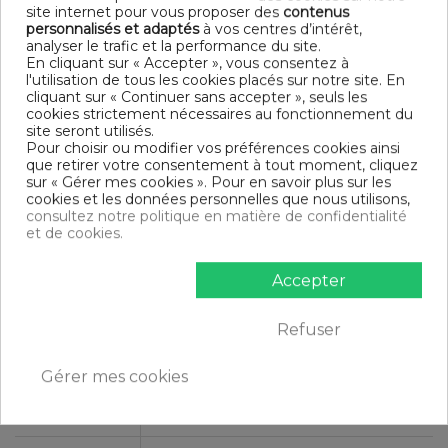
Modèle : Blanc
site internet pour vous proposer des
contenus
Tissage serré - 57 fils /cm²
personnalisés et adaptés
à vos centres d’intérêt,
analyser le trafic et la performance du site.
DIMENSIONS & GUIDE
En cliquant sur « Accepter », vous consentez à
l'utilisation de tous les cookies placés sur notre site. En
Housse de couette
cliquant sur « Continuer sans accepter », seuls les
140 x 200 cm : 1 personne
cookies strictement nécessaires au fonctionnement du
200 x 200 cm : 1-2 personnes
site seront utilisés.
220 x 240 cm : 2 personnes
Pour choisir ou modifier vos préférences cookies ainsi
240 x 260 cm : 2 personnes
que retirer votre consentement à tout moment, cliquez
Taie d'oreiller (1 taie pour la taille 140 x 200 cm, 2 taies pour
sur « Gérer mes cookies ». Pour en savoir plus sur les
les autres tailles)
cookies et les données personnelles que nous utilisons,
consultez notre politique en matière de confidentialité
CONTENU
et de cookies.
1 housse de couette 220x240 cm Blanc
2 taies d'oreiller 63x63 cm
Accepter
DESCRIPTIF TECHNIQUE
Refuser
Gérer mes cookies
Certification
Oeko-Tex®
Longueur
220