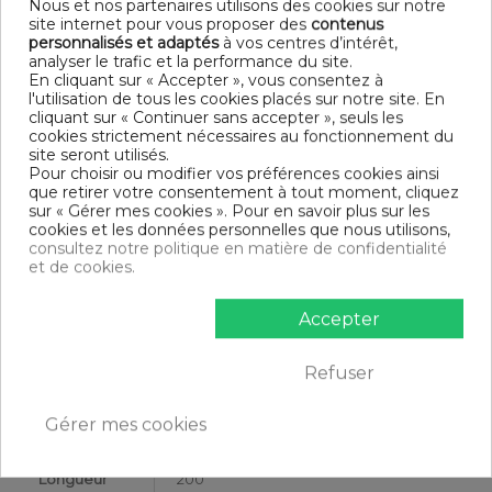
Nous et nos partenaires utilisons des cookies sur notre
Finition taie d'oreiller : Sac
site internet pour vous proposer des
contenus
Modèle : Latte
personnalisés et adaptés
à vos centres d’intérêt,
Tissage serré - 57 fils /cm²
analyser le trafic et la performance du site.
DIMENSIONS & GUIDE
En cliquant sur « Accepter », vous consentez à
l'utilisation de tous les cookies placés sur notre site. En
cliquant sur « Continuer sans accepter », seuls les
Housse de couette
cookies strictement nécessaires au fonctionnement du
140 x 200 cm : 1 personne
site seront utilisés.
200 x 200 cm : 1-2 personnes
Pour choisir ou modifier vos préférences cookies ainsi
220 x 240 cm : 2 personnes
que retirer votre consentement à tout moment, cliquez
240 x 260 cm : 2 personnes
sur « Gérer mes cookies ». Pour en savoir plus sur les
Taie d'oreiller (1 taie pour la taille 140 x 200 cm, 2 taies pour
cookies et les données personnelles que nous utilisons,
les autres tailles)
consultez notre politique en matière de confidentialité
CONTENU
et de cookies.
1 housse de couette 200x200 cm Latte
Accepter
2 taies d'oreiller 63x63 cm
Refuser
DESCRIPTIF TECHNIQUE
Gérer mes cookies
Certification
Oeko-Tex®
Longueur
200