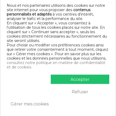
Parure de lit 3 pièces
Finition housse de couette : Bouton Pression
Nous et nos partenaires utilisons des cookies sur notre
Finition taie d'oreiller : Sac
site internet pour vous proposer des
contenus
Modèle : Bleu Polaire
personnalisés et adaptés
à vos centres d’intérêt,
Tissage serré - 57 fils /cm²
analyser le trafic et la performance du site.
En cliquant sur « Accepter », vous consentez à
DIMENSIONS & GUIDE
l'utilisation de tous les cookies placés sur notre site. En
cliquant sur « Continuer sans accepter », seuls les
cookies strictement nécessaires au fonctionnement du
Housse de couette
site seront utilisés.
140 x 200 cm : 1 personne
Pour choisir ou modifier vos préférences cookies ainsi
200 x 200 cm : 1-2 personnes
que retirer votre consentement à tout moment, cliquez
220 x 240 cm : 2 personnes
sur « Gérer mes cookies ». Pour en savoir plus sur les
240 x 260 cm : 2 personnes
cookies et les données personnelles que nous utilisons,
Taie d'oreiller (1 taie pour la taille 140 x 200 cm, 2 taies pour
consultez notre politique en matière de confidentialité
les autres tailles)
et de cookies.
CONTENU
Accepter
1 housse de couette 220x240 cm Bleu Polaire
2 taies d'oreiller 63x63 cm
Refuser
DESCRIPTIF TECHNIQUE
Gérer mes cookies
Certification
Oeko-Tex®