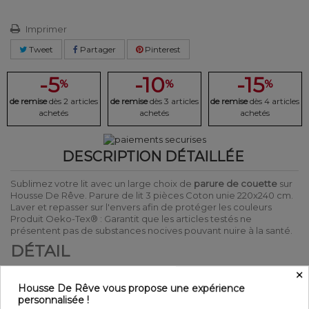
Imprimer
Tweet
Partager
Pinterest
-5
-10
-15
%
%
%
de remise
dès 2 articles
de remise
dès 3 articles
de remise
dès 4 articles
achetés
achetés
achetés
DESCRIPTION DÉTAILLÉE
Sublimez votre lit avec un large choix de
parure de couette
sur
Housse De Rêve. Parure de lit 3 pièces Coton unie 220x240 cm.
Laver et repasser sur l'envers afin de protéger les couleurs
Produit Oeko-Tex® : Garantit que les articles testés ne
présentent pas de substances nocives pouvant nuire à la santé.
DÉTAIL
×
Matière : 100% Coton 57 fils
Couleur : Motifs
Housse De Rêve vous propose une expérience
Entretien : Lavable en machine à 40°C
personnalisée !