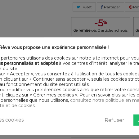
Tweet
Partager
Pin
-5
%
de remise
dès 2 articles achetés
d
êve vous propose une expérience personnalisée !
LLÉE
DESCRI
partenaires utilisons des cookies sur notre site internet pour vo
r Housse De Rêve. Drap housse
s personnalisés et adaptés
à vos centres d’intérêt, analyser le traf
Certification
Oeko
 du site.
sur « Accepter », vous consentez à l'utilisation de tous les cookie
Longueur
200
 présentent pas de substances
En cliquant sur « Continuer sans accepter », seuls les cookies str
au fonctionnement du site seront utilisés.
 ou modifier vos préférences cookies ainsi que retirer votre co
Matériaux
Coto
 cliquez sur « Gérer mes cookies ». Pour en savoir plus sur les 
personnelles que nous utilisons,
consultez notre politique en ma
Conseils
Lavab
ité et de cookies.
d'entretien
Type de public
Adult
s cookies
Refuser
Largeur
200