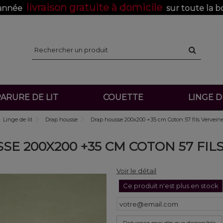
livraison gratuite à domicile
'année
sur toute la b
ARURE DE LIT
COUETTE
LINGE 
Linge de lit
Drap housse
Drap housse 200x200 +35 cm Coton 57 fils Vervein
E 200X200 +35 CM COTON 57 FIL
Voir le détail
Ce produit n'est plus en stock
Prévenez moi dès que disponible