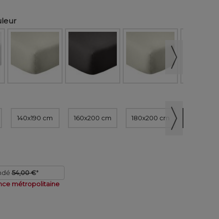
uleur
140x190 cm
160x200 cm
180x200 cm
200x200
ndé
54,00 €
*
nce métropolitaine