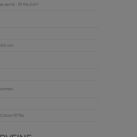
e serré - 57 fils /cm²
200 cm
é
sonnes
Coton 57 fils