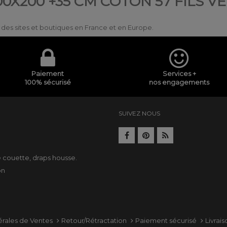
0X200 +35 CM COTON 57 FILS V
ur des sites et boutiques en France et en Europe.
Paiement
Services +
100% sécurisé
nos engagements
SUIVEZ NOUS
e
e couette
,
draps housse
.
on
érales de Ventes
Retour/Rétractation
Paiement sécurisé
Livrai