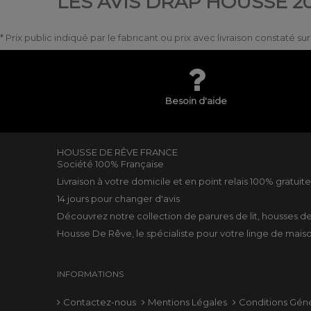
LES AVIS DRAP HOUSSE 20
* Prix public indiqué par le fabricant ou prix avec livraison constaté s
Besoin d'aide
HOUSSE DE RÊVE FRANCE
Société 100% Française
Livraison à votre domicile et en point relais 100% gratuit
14 jours pour changer d'avis
Découvrez notre collection de
parures de lit
,
housses d
Housse De Rêve, le spécialiste pour votre
linge de mais
INFORMATIONS
Contactez-nous
Mentions Légales
Conditions Gén