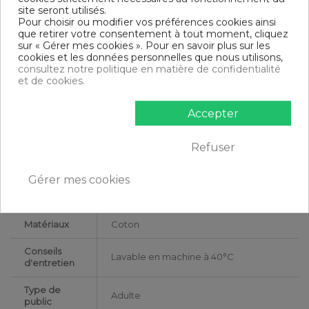
Drap housse
site seront utilisés.
90 x 190-200 cm : 1 personne
Pour choisir ou modifier vos préférences cookies ainsi
140 x 190-200 cm : 1-2 personnes
que retirer votre consentement à tout moment, cliquez
160 x 200 cm : 2 personnes
sur « Gérer mes cookies ». Pour en savoir plus sur les
180 x 200 cm : 2 personnes
cookies et les données personnelles que nous utilisons,
200 x 200 cm : 2 personnes
consultez notre politique en matière de confidentialité
et de cookies.
Contenu
1 drap housse 180x200 cm + bonnet 35
Accepter
DESCRIPTIF TECHNIQUE
Refuser
Certification
Oeko-Tex®
Gérer mes cookies
Longueur
200
Matériaux
Coton
Conseils
Lavable en machine à 40°C
d'entretien
Type de
Adulte
public