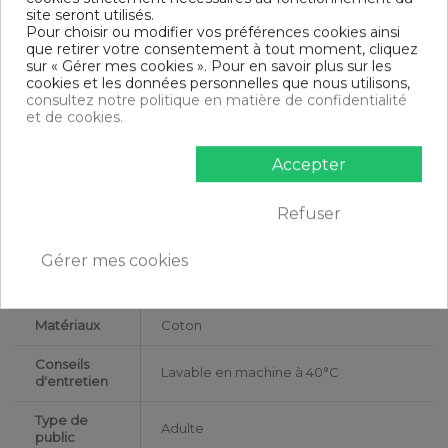
Drap housse
site seront utilisés.
90 x 190-200 cm : 1 personne
Pour choisir ou modifier vos préférences cookies ainsi
140 x 190-200 cm : 1-2 personnes
que retirer votre consentement à tout moment, cliquez
160 x 200 cm : 2 personnes
sur « Gérer mes cookies ». Pour en savoir plus sur les
180 x 200 cm : 2 personnes
cookies et les données personnelles que nous utilisons,
200 x 200 cm : 2 personnes
consultez notre politique en matière de confidentialité
et de cookies.
Contenu
1 drap housse 200x200 cm + bonnet 35
Accepter
DESCRIPTIF TECHNIQUE
Refuser
Certification
Oeko-Tex®
Gérer mes cookies
Longueur
200
Matériaux
Coton
Conseils
Lavable en machine à 40°C
d'entretien
Type de
Adulte
public