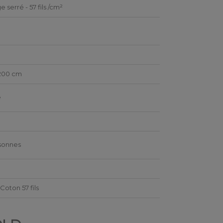
e serré - 57 fils /cm²
200 cm
e
é
sonnes
Coton 57 fils