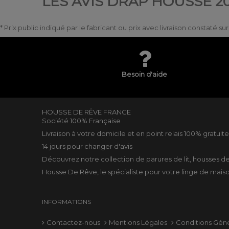
LES AVIS DRAP HOUSSE 20
* Prix public indiqué par le fabricant ou prix avec livraison constaté s
Besoin d'aide
HOUSSE DE RÊVE FRANCE
Société 100% Française
Livraison à votre domicile et en point relais 100% gratuit
14 jours pour changer d'avis
Découvrez notre collection de
parures de lit
,
housses d
Housse De Rêve, le spécialiste pour votre
linge de mais
INFORMATIONS
Contactez-nous
Mentions Légales
Conditions Gén