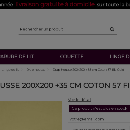
livraison gratuite à domicile
'année
sur toute la b
ARURE DE LIT
COUETTE
LINGE 
Linge de lit
Drap housse
Drap housse 200x200 +35 cm Coton 57 fils Gold
SSE 200X200 +35 CM COTON 57 F
Voir le détail
Ce produit n'est plus en stock
Prévenez moi dès que disponible