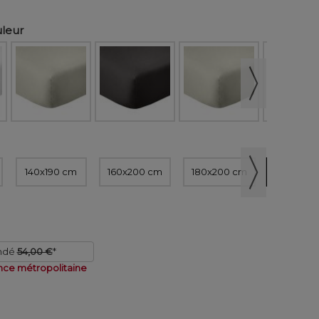
uleur
140x190 cm
160x200 cm
180x200 cm
200x200
ndé
54,00 €
*
nce métropolitaine