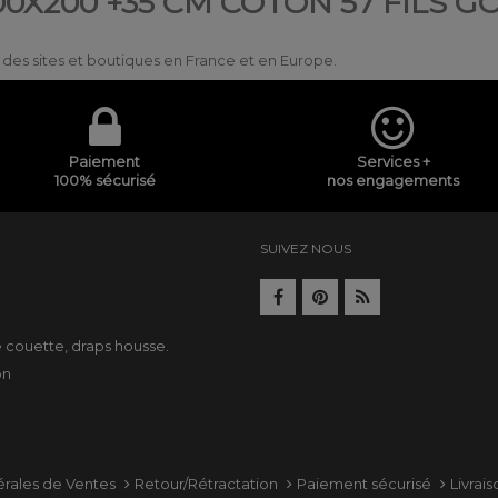
0X200 +35 CM COTON 57 FILS G
ur des sites et boutiques en France et en Europe.
Paiement
Services +
100% sécurisé
nos engagements
SUIVEZ NOUS
e
e couette
,
draps housse
.
on
érales de Ventes
Retour/Rétractation
Paiement sécurisé
Livrai