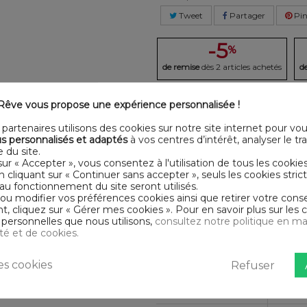
Tweet
Partager
Pin
-5
%
de remise
dès 2 articles achetés
d
êve vous propose une expérience personnalisée !
LLÉE
DESCRI
partenaires utilisons des cookies sur notre site internet pour vo
r Housse De Rêve. Drap housse
s personnalisés et adaptés
à vos centres d’intérêt, analyser le traf
Certification
Oeko
 du site.
sur « Accepter », vous consentez à l'utilisation de tous les cookie
Longueur
200
 présentent pas de substances
En cliquant sur « Continuer sans accepter », seuls les cookies str
au fonctionnement du site seront utilisés.
 ou modifier vos préférences cookies ainsi que retirer votre co
Matériaux
Coto
 cliquez sur « Gérer mes cookies ». Pour en savoir plus sur les 
personnelles que nous utilisons,
consultez notre politique en ma
Conseils
Lavab
ité et de cookies.
d'entretien
Type de public
Adult
s cookies
Refuser
Largeur
200