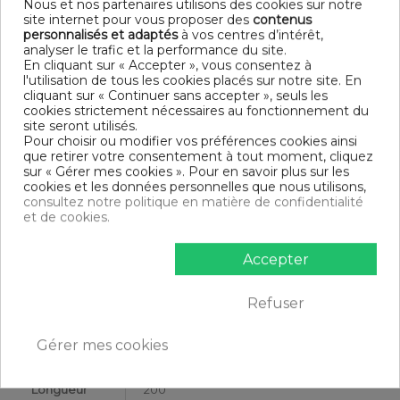
Nous et nos partenaires utilisons des cookies sur notre
Finition taie d'oreiller : Sac
site internet pour vous proposer des
contenus
Modèle : Safran
personnalisés et adaptés
à vos centres d’intérêt,
Tissage serré - 57 fils /cm²
analyser le trafic et la performance du site.
DIMENSIONS & GUIDE
En cliquant sur « Accepter », vous consentez à
l'utilisation de tous les cookies placés sur notre site. En
cliquant sur « Continuer sans accepter », seuls les
Housse de couette
cookies strictement nécessaires au fonctionnement du
140 x 200 cm : 1 personne
site seront utilisés.
200 x 200 cm : 1-2 personnes
Pour choisir ou modifier vos préférences cookies ainsi
220 x 240 cm : 2 personnes
que retirer votre consentement à tout moment, cliquez
240 x 260 cm : 2 personnes
sur « Gérer mes cookies ». Pour en savoir plus sur les
Taie d'oreiller (1 taie pour la taille 140 x 200 cm, 2 taies pour
cookies et les données personnelles que nous utilisons,
les autres tailles)
consultez notre politique en matière de confidentialité
CONTENU
et de cookies.
1 housse de couette 200x200 cm Safran
Accepter
2 taies d'oreiller 63x63 cm
Refuser
DESCRIPTIF TECHNIQUE
Gérer mes cookies
Certification
Oeko-Tex®
Longueur
200