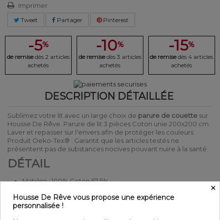
Imprimer
Tweet
Partager
Pinterest
-5
-10
-15
%
%
%
de remise
dès 2 articles
de remise
dès 3 articles
de remise
dès 4 articles
achetés
achetés
achetés
DESCRIPTION DÉTAILLÉE
Sublimez votre lit avec un large choix de
parure de couette
sur
Housse De Rêve. Parure de lit 3 pièces Coton unie 200x200 cm.
Laver et repasser sur l'envers afin de protéger les couleurs
Produit Oeko-Tex® : Garantit que les articles testés ne
présentent pas de substances nocives pouvant nuire à la santé.
DÉTAIL
Matière : 100% Coton 57 fils
×
Couleur : Motifs
Housse De Rêve vous propose une expérience
Entretien : Lavable en machine à 40°C
personnalisée !
Parure de lit 3 pièces
Finition housse de couette : Bouton Pression