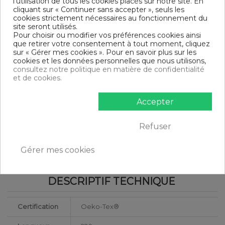
l'utilisation de tous les cookies placés sur notre site. En
Finition housse de couette : Bouton
cliquant sur « Continuer sans accepter », seuls les
Finition taie d'oreiller : Sac
cookies strictement nécessaires au fonctionnement du
Modèle : Blanc
site seront utilisés.
Tissage serré - 57 fils /cm²
Pour choisir ou modifier vos préférences cookies ainsi
DIMENSIONS & GUIDE
que retirer votre consentement à tout moment, cliquez
sur « Gérer mes cookies ». Pour en savoir plus sur les
cookies et les données personnelles que nous utilisons,
Housse de couette
consultez notre politique en matière de confidentialité
140 x 200 cm : 1 personne
et de cookies.
200 x 200 cm : 1-2 personnes
220 x 240 cm : 2 personnes
240 x 260 cm : 2 personnes
Accepter
Taie d'oreiller (1 taie pour la taille 140 x 200 cm, 2 taies pour
les autres tailles)
Refuser
CONTENU
1 housse de couette 220x240 cm Blanc
Gérer mes cookies
2 taies d'oreiller 63x63 cm
DESCRIPTIF TECHNIQUE
Certification
Oeko-Tex®