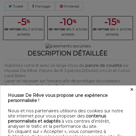
Tweet
Partager
Pinterest
-5
-10
-15
%
%
%
de remise
dès 2 articles
de remise
dès 3 articles
de remise
dès 4 articles
achetés
achetés
achetés
DESCRIPTION DÉTAILLÉE
Sublimez votre lit avec un large choix de
parure de couette
sur
Housse De Rêve. Parure de lit 3 pièces 220x240 cm Lin et Coton
Lavé Blanc.
Laver et repasser sur l'envers afin de protéger les couleurs
Produit certifié Oeko-Tex® : Garantit que les articles testés et
×
certifiés ne présentent pas de substances nocives pouvant nuire
Housse De Rêve vous propose une expérience
à la santé.
personnalisée !
DÉTAIL
Nous et nos partenaires utilisons des cookies sur notre
site internet pour vous proposer des
contenus
Matière : Lin et Coton Lavé
personnalisés et adaptés
à vos centres d’intérêt,
Couleur : Blanc
analyser le trafic et la performance du site.
Entretien : Lavable en machine à 30°C
En cliquant sur « Accepter », vous consentez à
Parure de lit 3 pièces