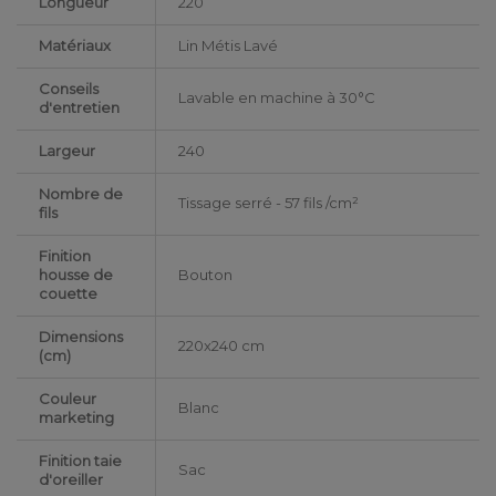
Longueur
220
Matériaux
Lin Métis Lavé
Conseils
Lavable en machine à 30°C
d'entretien
Largeur
240
Nombre de
Tissage serré - 57 fils /cm²
fils
Finition
housse de
Bouton
couette
Dimensions
220x240 cm
(cm)
Couleur
Blanc
marketing
Finition taie
Sac
d'oreiller