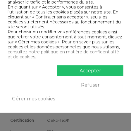
Entretien : Lavable en machine à 40°C
analyser le trafic et la performance du site.
Parure de lit 3 pièces
En cliquant sur « Accepter », vous consentez à
Finition housse de couette : Bouton
l'utilisation de tous les cookies placés sur notre site. En
Modèle : Kiwi
cliquant sur « Continuer sans accepter », seuls les
cookies strictement nécessaires au fonctionnement du
DIMENSIONS & GUIDE
site seront utilisés.
Pour choisir ou modifier vos préférences cookies ainsi
Housse de couette
que retirer votre consentement à tout moment, cliquez
140 x 200 cm : 1 personne
sur « Gérer mes cookies ». Pour en savoir plus sur les
200 x 200 cm : 1-2 personnes
cookies et les données personnelles que nous utilisons,
220 x 240 cm : 2 personnes
consultez notre politique en matière de confidentialité
240 x 260 cm : 2 personnes
et de cookies.
Taie d'oreiller (1 taie pour la taille 140 x 200 cm, 2 taies pour
les autres tailles)
Accepter
CONTENU
Refuser
1 housse de couette 220x240 cm Kiwi
2 taies d'oreiller 65x65 cm
Gérer mes cookies
DESCRIPTIF TECHNIQUE
Certification
Oeko-Tex®