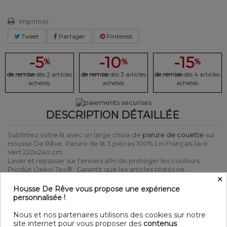
Imprimer
Tweet
Partager
Pinterest
-5
-10
-15
%
%
%
de remise
dès 2 articles
de remise
dès 3 articles
de remise
dès 4 articles
achetés
achetés
achetés
DESCRIPTION DÉTAILLÉE
Sublimez votre lit avec un large choix de
parure de couette
sur
Housse De Rêve. Parure de lit 3 pièces 100% Lin Français lavé
Vert 220x240 cm.
Laver et repasser sur l'envers afin de protéger les couleurs
Produit Oeko-Tex® : Garantit que les articles testés ne
×
présentent pas de substances nocives pouvant nuire à la santé.
Housse De Rêve vous propose une expérience
DÉTAIL
personnalisée !
Matière : 100% Lin Français
Nous et nos partenaires utilisons des cookies sur notre
Couleur : Uni
site internet pour vous proposer des
contenus