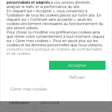
Entretien : Lavable en machine à 40°C
personnalisés et adaptés
à vos centres d’intérêt,
Parure de lit 3 pièces
analyser le trafic et la performance du site.
Finition housse de couette : Bouton
En cliquant sur « Accepter », vous consentez à
Modèle : Poire
l'utilisation de tous les cookies placés sur notre site. En
cliquant sur « Continuer sans accepter », seuls les
DIMENSIONS & GUIDE
cookies strictement nécessaires au fonctionnement du
site seront utilisés.
Housse de couette
Pour choisir ou modifier vos préférences cookies ainsi
140 x 200 cm : 1 personne
que retirer votre consentement à tout moment, cliquez
200 x 200 cm : 1-2 personnes
sur « Gérer mes cookies ». Pour en savoir plus sur les
220 x 240 cm : 2 personnes
cookies et les données personnelles que nous utilisons,
240 x 260 cm : 2 personnes
consultez notre politique en matière de confidentialité
Taie d'oreiller (1 taie pour la taille 140 x 200 cm, 2 taies pour
et de cookies.
les autres tailles)
CONTENU
Accepter
1 housse de couette 220x240 cm Poire
Refuser
2 taies d'oreiller 65x65 cm
Gérer mes cookies
DESCRIPTIF TECHNIQUE
Certification
Oeko-Tex®