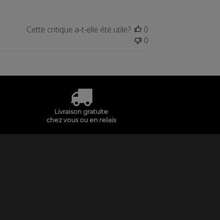
Cette critique a-t-elle été utile?
0
0
Livraison gratuite
chez vous ou en relais