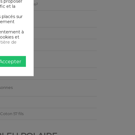
us proposer
e serré - 57 fils /cm²
ic et la
s placés sur
ictement
nsentement à
cookies et
tière de
00 cm
Accepter
ngulaire
sonnes
Coton 57 fils