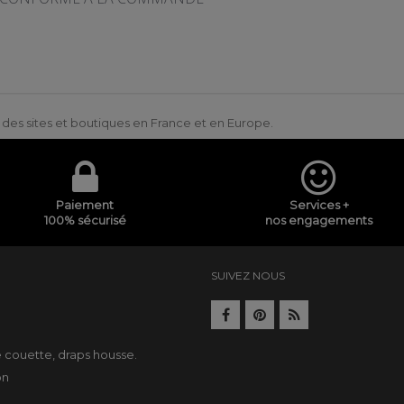
ur des sites et boutiques en France et en Europe.
Paiement
Services +
100% sécurisé
nos engagements
SUIVEZ NOUS
e
e couette
,
draps housse
.
on