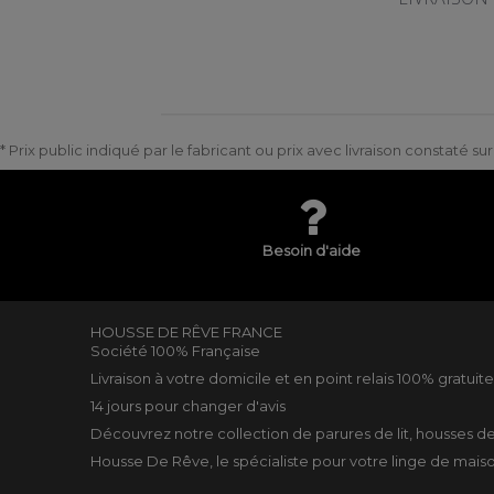
* Prix public indiqué par le fabricant ou prix avec livraison constaté s
Besoin d'aide
HOUSSE DE RÊVE FRANCE
Société 100% Française
Livraison à votre domicile et en point relais 100% gratuit
14 jours pour changer d'avis
Découvrez notre collection de
parures de lit
,
housses d
Housse De Rêve, le spécialiste pour votre
linge de mais