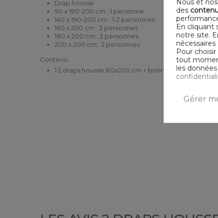
Nous et nos 
Drap housse
des
contenu
90 x 190-200 cm : 1 personne
performance
140 x 190-200 cm : 1-2 personnes
En cliquant 
160 x 200 cm : 2 personnes
notre site. 
180 x 200 cm : 2 personnes
nécessaires 
200 x 200 cm : 2 personnes
Pour choisir
tout moment,
Contenu
les données 
1 2 draps housse 80x200 cm + bonnet 35
confidential
Gérer me