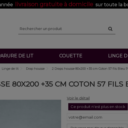
livraison gratuite à domicile
'année
sur toute la b
ARURE DE LIT
COUETTE
LINGE 
Linge de lit
Drap housse
2 Draps housse 80x200 +35 cm Coton 57 fils Bleu P
SE 80X200 +35 CM COTON 57 FILS
Voir le détail
Ce produit n'est plus en stock
Prévenez moi dès que disponible