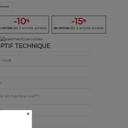
terest
-10
-15
%
%
e remise
dès 3 articles achetés
de remise
dès 4 articles achetés
PTIF TECHNIQUE
-Tex®
n
le en machine à 40°C
e
×