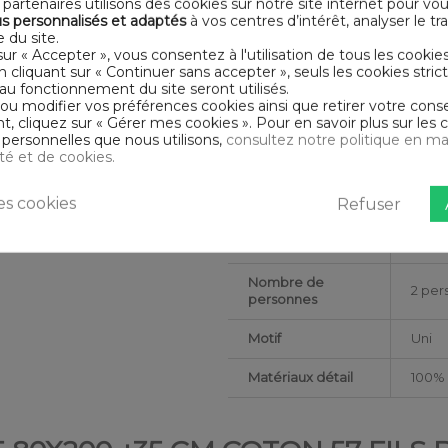
partenaires utilisons des cookies sur notre site internet pour vo
Nombre de fils
Tissag
s personnalisés et adaptés
à vos centres d’intérêt, analyser le traf
 du site.
Hauteur du
sur « Accepter », vous consentez à l'utilisation de tous les cookie
35
Bonnet
En cliquant sur « Continuer sans accepter », seuls les cookies str
au fonctionnement du site seront utilisés.
 ou modifier vos préférences cookies ainsi que retirer votre co
Collection
HDR
 cliquez sur « Gérer mes cookies ». Pour en savoir plus sur les 
personnelles que nous utilisons,
consultez notre politique en ma
Dimensions (cm)
80x2
ité et de cookies.
Couleur
Bleu
s cookies
Refuser
marketing
Forme
Recta
Nombre de
2 per
personnes
Motif
Uni
Matériaux détail
100% 