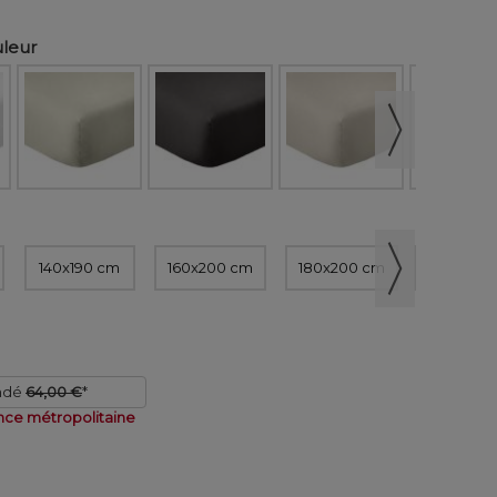
uleur
140x190 cm
160x200 cm
180x200 cm
200x200
ndé
64,00 €
*
nce métropolitaine