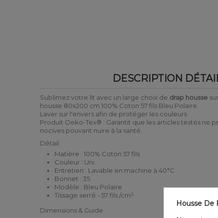
DESCRIPTION DÉTAI
Sublimez votre lit avec un large choix de
drap housse
sur
housse 80x200 cm 100% Coton 57 fils Bleu Polaire.
Laver sur l'envers afin de protéger les couleurs
Produit Oeko-Tex® : Garantit que les articles testés ne
nocives pouvant nuire à la santé.
Détail
Matière : 100% Coton 57 fils
Couleur : Uni
Entretien : Lavable en machine à 40°C
Bonnet : 35
Modèle : Bleu Polaire
Tissage serré - 57 fils /cm²
Housse De R
Dimensions & Guide