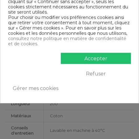
cliquant sur « Continuer sans accepter », seuls les
Tissage serré - 57 fils /cm²
cookies strictement nécessaires au fonctionnement du
Dimensions & Guide
site seront utilisés.
Pour choisir ou modifier vos préférences cookies ainsi
Drap housse
que retirer votre consentement à tout moment, cliquez
90 x 190-200 cm : 1 personne
sur « Gérer mes cookies ». Pour en savoir plus sur les
140 x 190-200 cm : 1-2 personnes
cookies et les données personnelles que nous utilisons,
160 x 200 cm : 2 personnes
consultez notre politique en matière de confidentialité
180 x 200 cm : 2 personnes
et de cookies.
200 x 200 cm : 2 personnes
Contenu
Accepter
1 2 draps housse 80x200 cm + bonnet 35
Refuser
DESCRIPTIF TECHNIQUE
Gérer mes cookies
Certification
Oeko-Tex®
Longueur
200
Matériaux
Coton
Conseils
Lavable en machine à 40°C
d'entretien