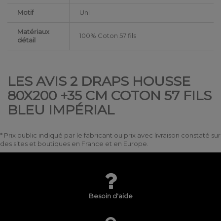
Motif
Uni
Matériaux
100% Coton 57 fils
détail
LES AVIS 2 DRAPS HOUSSE
80X200 +35 CM COTON 57 FILS
BLEU IMPÉRIAL
* Prix public indiqué par le fabricant ou prix avec livraison constaté sur
des sites et boutiques en France et en Europe.
Besoin d'aide