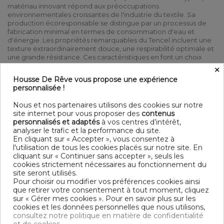
matériau innovant répond aux préoccupations
environnementales croissantes de l'industrie du textile. Sa
production écoresponsable se distingue par un processus de
fabrication minimal en termes de consommation d'eau et
d'énergie. Les propriétés remarquables du Tencel incluent une
texture extraordinairement douce, une respirabilité optimale et
une grande résistance. Ces caractéristiques en font un choix
privilégié pour les consommateurs soucieux de
×
l'environnement, offrant un compromis parfait entre
Housse De Rêve vous propose une expérience
performance technique et engagement écologique.
personnalisée !
Laver votre linge sur l'envers afin de protéger les couleurs
Linge de lit
au meilleur rapport qualité / prix
Nous et nos partenaires utilisons des cookies sur notre
site internet pour vous proposer des
contenus
100% Lyocell Tencel lavé - 320 TC - 135 GSM 50 x 70 cm
personnalisés et adaptés
à vos centres d’intérêt,
Ouverture avec zip - Volant plat Lavable à 30° C (avec des
analyser le trafic et la performance du site.
couleurs similaires) - Repassage à basse température -
En cliquant sur « Accepter », vous consentez à
Sèche linge modéré possible
l'utilisation de tous les cookies placés sur notre site. En
cliquant sur « Continuer sans accepter », seuls les
Contenu
cookies strictement nécessaires au fonctionnement du
+ 1 taie d'oreiller 50x70 cm
site seront utilisés.
Pour choisir ou modifier vos préférences cookies ainsi
que retirer votre consentement à tout moment, cliquez
DESCRIPTIF TECHNIQUE
sur « Gérer mes cookies ». Pour en savoir plus sur les
cookies et les données personnelles que nous utilisons,
consultez notre politique en matière de confidentialité
Certification
Oeko-Tex®
et de cookies.