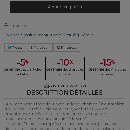
Ajouter au panier
Imprimer
( Gratuit !)
Détails
Livraison à partir du
mardi 11 août
Tweet
Partager
Pinterest
-5
-10
-15
%
%
%
de remise
dès 2 articles
de remise
dès 3 articles
de remise
dès 4 articles
achetés
achetés
achetés
DESCRIPTION DÉTAILLÉE
Sublimez votre Linge de lit avec un large choix de
Taie doreiller
sur Housse De Rêve. Taie doreiller Lyocell uni 50x70 cm.
Produit Oeko-Tex® : Les articles ne présentent pas de
substances nocives pouvant nuire à la santé.
Le Lyocell Tencel lavé représente une avancée significative
dans les textiles durables. Issu de pulpe de bois d'eucalyptus, ce