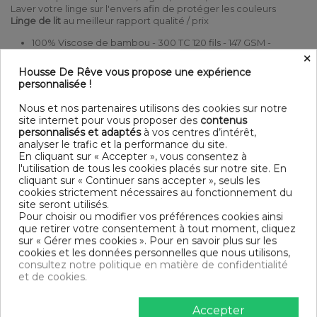
Laver votre linge sur l'envers afin de protéger les couleurs
Linge de lit
au meilleur rapport qualité / prix
100% Viscose de bambou - 300 TC 120 fils - 147 GSM -
×
Ouverture porte-feuille - Volant plat - Lavable à 30° C (avec
des couleurs similaires) - Repassage à température
Housse De Rêve vous propose une expérience
moyenne - Sèche linge possible
personnalisée !
Contenu
Nous et nos partenaires utilisons des cookies sur notre
1 taie d'oreiller 63x63 cm
site internet pour vous proposer des
contenus
personnalisés et adaptés
à vos centres d’intérêt,
analyser le trafic et la performance du site.
DESCRIPTIF TECHNIQUE
En cliquant sur « Accepter », vous consentez à
l'utilisation de tous les cookies placés sur notre site. En
cliquant sur « Continuer sans accepter », seuls les
Certification
Oeko-Tex®
cookies strictement nécessaires au fonctionnement du
site seront utilisés.
Longueur
63
Pour choisir ou modifier vos préférences cookies ainsi
que retirer votre consentement à tout moment, cliquez
sur « Gérer mes cookies ». Pour en savoir plus sur les
Grammage
147g/m²
cookies et les données personnelles que nous utilisons,
consultez notre politique en matière de confidentialité
Matériaux
Bambou
et de cookies.
Conseils
Lavable en machine
d'entretien
Accepter