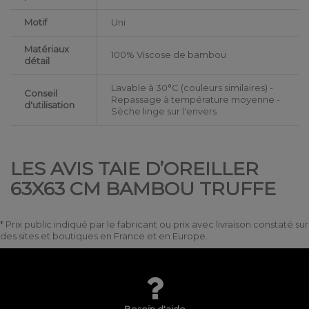
Motif
Uni
Matériaux
100% Viscose de bambou
détail
Lavable à 30°C (couleurs similaires) -
Conseil
Repassage à température moyenne -
d'utilisation
Sèche linge sur l'envers
LES AVIS TAIE D’OREILLER
63X63 CM BAMBOU TRUFFE
* Prix public indiqué par le fabricant ou prix avec livraison constaté sur
des sites et boutiques en France et en Europe.