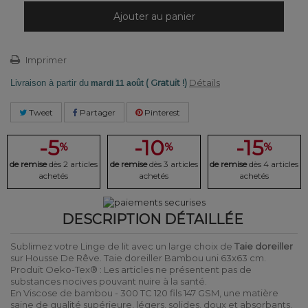
Ajouter au panier
Imprimer
( Gratuit !)
Détails
Livraison à partir du
mardi 11 août
Tweet
Partager
Pinterest
-5
-10
-15
%
%
%
de remise
dès 2 articles
de remise
dès 3 articles
de remise
dès 4 articles
achetés
achetés
achetés
DESCRIPTION DÉTAILLÉE
Sublimez votre Linge de lit avec un large choix de
Taie doreiller
sur Housse De Rêve. Taie doreiller Bambou uni 63x63 cm.
Produit Oeko-Tex® : Les articles ne présentent pas de
substances nocives pouvant nuire à la santé.
En Viscose de bambou - 300 TC 120 fils 147 GSM, une matière
saine de qualité supérieure, légers, solides, doux et absorbants.