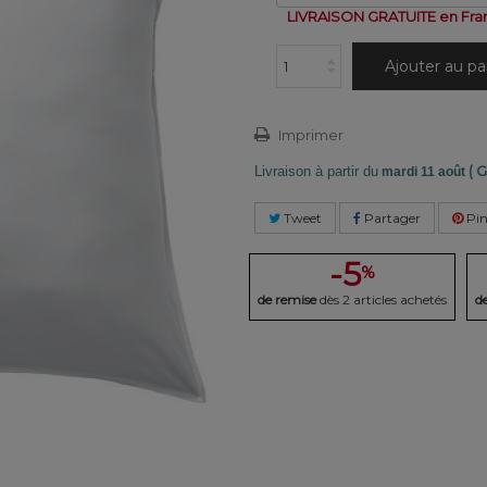
LIVRAISON GRATUITE en Fra
Ajouter au pa
Imprimer
( G
Livraison à partir du
mardi 11 août
Tweet
Partager
Pin
-5
%
de remise
dès 2 articles achetés
d