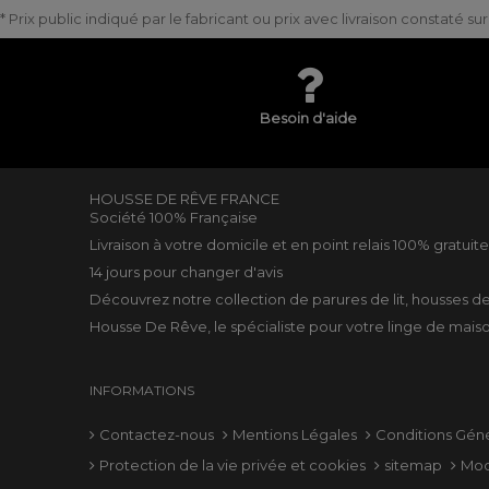
* Prix public indiqué par le fabricant ou prix avec livraison constaté s
Besoin d'aide
HOUSSE DE RÊVE FRANCE
Société 100% Française
Livraison à votre domicile et en point relais 100% gratuit
14 jours pour changer d'avis
Découvrez notre collection de
parures de lit
,
housses d
Housse De Rêve, le spécialiste pour votre
linge de mais
INFORMATIONS
Contactez-nous
Mentions Légales
Conditions Gén
Protection de la vie privée et cookies
sitemap
Mod