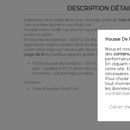
DESCRIPTION DÉTAI
Sublimez votre Linge de lit avec un large choix de
Taie d
Taie doreiller Bambou uni 63x63 cm.
Produit Oeko-Tex® : Les articles ne présentent pas de 
nuire à la santé.
Housse De R
En Viscose de bambou - 300 TC 120 fils 147 GSM, une mati
supérieure, légers, solides, doux et absorbants.
Nous et nos 
Laver votre linge sur l'envers afin de protéger les couleu
des
contenu
Linge de lit
au meilleur rapport qualité / prix
performance
100% Viscose de bambou - 300 TC 120 fils - 147 GSM 
En cliquant 
plat - Lavable à 30° C (avec des couleurs similaires
notre site. 
moyenne - Sèche linge possible
nécessaires 
Pour choisir
Contenu
tout moment,
les données 
1 taie d'oreiller 63x63 cm
confidential
Gérer me