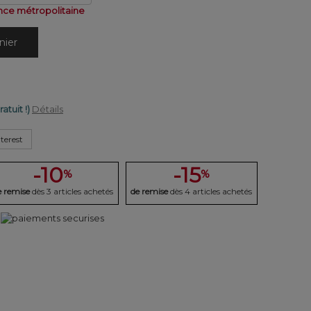
nce métropolitaine
nier
ratuit !)
Détails
terest
-10
-15
%
%
e remise
dès 3 articles achetés
de remise
dès 4 articles achetés