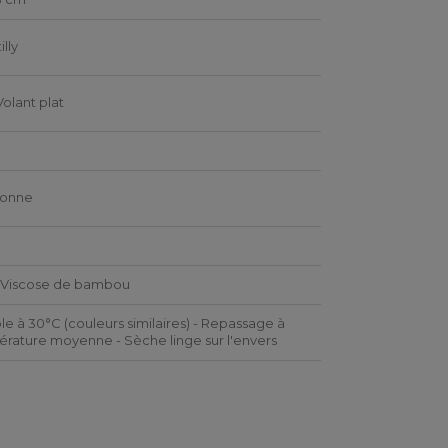
illy
Volant plat
é
sonne
 Viscose de bambou
le à 30°C (couleurs similaires) - Repassage à
rature moyenne - Sèche linge sur l'envers