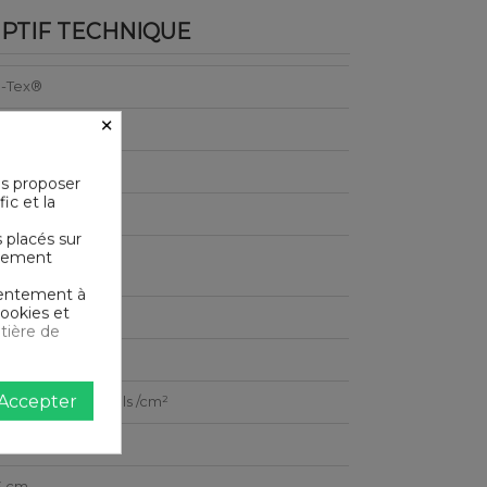
PTIF TECHNIQUE
-Tex®
×
m²
us proposer
ic et la
bou
s placés sur
ictement
le en machine
nsentement à
cookies et
e
tière de
Accepter
e ultra serré 120 fils /cm²
3 cm