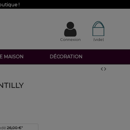
outique !
Connexion
(vide)
DE MAISON
DÉCORATION
NTILLY
ndé
26,00 €
*