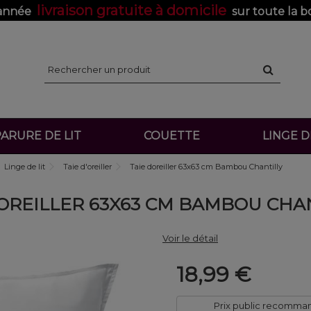
livraison gratuite à domicile
'année
sur toute la b
ARURE DE LIT
COUETTE
LINGE 
Linge de lit
Taie d'oreiller
Taie doreiller 63x63 cm Bambou Chantilly
OREILLER 63X63 CM BAMBOU CHA
Voir le détail
18,99 €
Prix public recomma