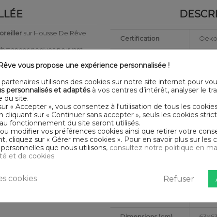
LLÉE
DESCRI
oreiller
sur Housse De Rêve.
Certification
Oeko
substances nocives pouvant
Longueur
63
êve vous propose une expérience personnalisée !
ère saine de qualité
Grammage
147g/
partenaires utilisons des cookies sur notre site internet pour vo
rs
s personnalisés et adaptés
à vos centres d’intérêt, analyser le traf
Matériaux
Bam
 du site.
- Ouverture avec zip - Volant
sur « Accepter », vous consentez à l'utilisation de tous les cookie
) - Repassage à température
Conseils
En cliquant sur « Continuer sans accepter », seuls les cookies str
Lavab
d'entretien
au fonctionnement du site seront utilisés.
 ou modifier vos préférences cookies ainsi que retirer votre co
 cliquez sur « Gérer mes cookies ». Pour en savoir plus sur les 
Type de public
Adult
personnelles que nous utilisons,
consultez notre politique en ma
ité et de cookies.
Largeur
63
s cookies
Refuser
Nombre de fils
Tissag
Collection
HDR
Dimensions (cm)
63x6