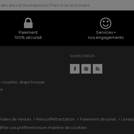
ur des sites et boutiques en France et en Europe.
Paiement
Services +
100% sécurisé
nos engagements
SUIVEZ NOUS
e
e couette
,
draps housse
.
on
érales de Ventes
Retour/Rétractation
Paiement sécurisé
Livrai
ifier vos préférences en matière de cookies