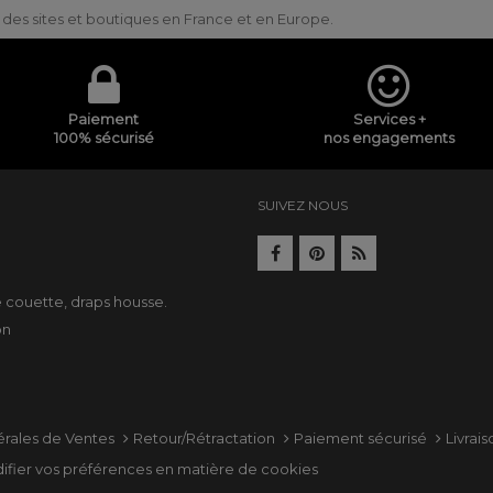
ur des sites et boutiques en France et en Europe.
Paiement
Services +
100% sécurisé
nos engagements
SUIVEZ NOUS
e
e couette
,
draps housse
.
on
érales de Ventes
Retour/Rétractation
Paiement sécurisé
Livrai
ifier vos préférences en matière de cookies