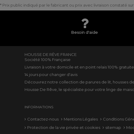
* Prix public indiqué par le fabricant ou prix avec livraison constaté s
Besoin d'aide
HOUSSE DE RÊVE FRANCE
Société 100% Française
Livraison à votre domicile et en point relais 100% gratuit
14 jours pour changer d'avis
Découvrez notre collection de
parures de lit
,
housses d
Housse De Rêve, le spécialiste pour votre
linge de mais
INFORMATIONS
Contactez-nous
Mentions Légales
Conditions Gén
Protection de la vie privée et cookies
sitemap
Mod