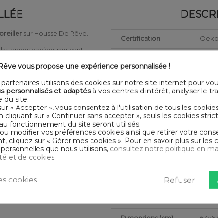
LLÉE
DESCRI
oreiller
sur Housse De Rêve.
Certification
Oeko
substances nocives pouvant
Longueur
63
êve vous propose une expérience personnalisée !
ère saine de qualité
Grammage
147g/
partenaires utilisons des cookies sur notre site internet pour vo
rs
s personnalisés et adaptés
à vos centres d’intérêt, analyser le traf
Matériaux
Bam
 du site.
- Ouverture avec zip - Volant
sur « Accepter », vous consentez à l'utilisation de tous les cookie
) - Repassage à température
Conseils
En cliquant sur « Continuer sans accepter », seuls les cookies str
Lavab
d'entretien
au fonctionnement du site seront utilisés.
 ou modifier vos préférences cookies ainsi que retirer votre co
 cliquez sur « Gérer mes cookies ». Pour en savoir plus sur les 
Type de public
Adult
personnelles que nous utilisons,
consultez notre politique en ma
ité et de cookies.
Largeur
63
s cookies
Refuser
Nombre de fils
Tissag
Collection
HDR
Dimensions (cm)
63x6