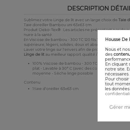
DESCRIPTION DÉTAI
Sublimez votre Linge de lit avec un large choix de
Taie d
Taie doreiller Bambou uni 63x63 cm.
Produit Oeko-Tex® : Les articles ne présentent pas de 
nuire à la santé.
Housse De R
En Viscose de bambou - 300 TC 120 fils 147 GSM, une mati
supérieure, légers, solides, doux et absorbants.
Nous et nos 
Laver votre linge sur l'envers afin de protéger les couleu
des
contenu
Linge de lit
au meilleur rapport qualité / prix
performance
100% Viscose de bambou - 300 TC 120 fils - 147 GSM 
En cliquant 
plat - Lavable à 30° C (avec des couleurs similaires
notre site. 
moyenne - Sèche linge possible
nécessaires 
Pour choisir
Contenu
tout moment,
les données 
1 taie d'oreiller 63x63 cm
confidential
Gérer me