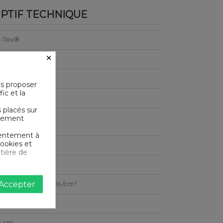
PTIF TECHNIQUE
-Tex®
×
m²
us proposer
ic et la
bou
s placés sur
ictement
le en machine
nsentement à
cookies et
e
tière de
Accepter
e ultra serré 120 fils /cm²
3 cm