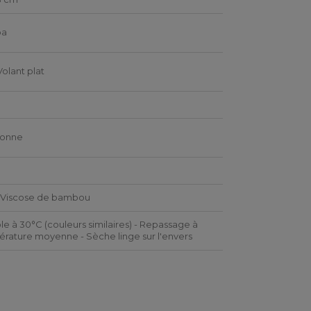
pa
Volant plat
é
sonne
 Viscose de bambou
le à 30°C (couleurs similaires) - Repassage à
rature moyenne - Sèche linge sur l'envers