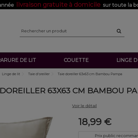
livraison gratuite à domicile
'année
sur toute la b
ARURE DE LIT
COUETTE
LINGE 
Linge de lit
Taie d'oreiller
Taie doreiller 63x63 cm Bambou Pampa
 DOREILLER 63X63 CM BAMBOU P
Voir le détail
18,99 €
Prix public recomma