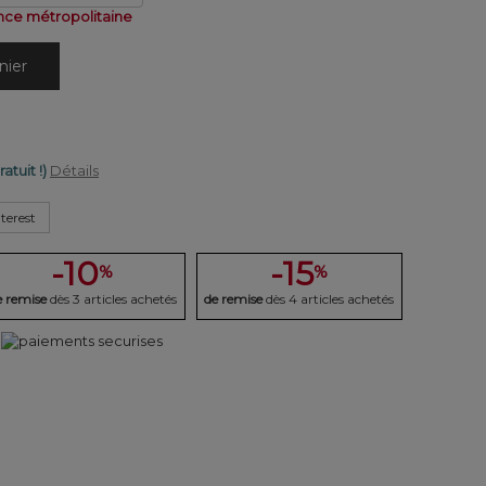
nce métropolitaine
nier
ratuit !)
Détails
terest
-10
-15
%
%
e remise
dès 3 articles achetés
de remise
dès 4 articles achetés