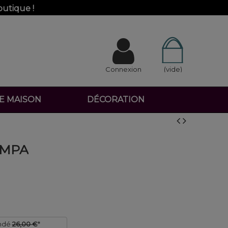
outique !
Connexion
(vide)
DE MAISON
DÉCORATION
AMPA
ndé
26,00 €
*