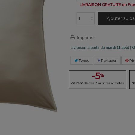
LIVRAISON GRATUITE en Fra
Ajouter au pa
Imprimer
( G
Livraison à partir du
mardi 11 août
Tweet
Partager
Pin
-5
%
de remise
dès 2 articles achetés
d