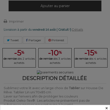
Ajouter au panier
Imprimer
( Gratuit !)
Détails
Livraison à partir du
vendredi 14 août
Tweet
Partager
Pinterest
-5
-10
-15
%
%
%
de remise
dès 2 articles
de remise
dès 3 articles
de remise
dès 4 articles
achetés
achetés
achetés
DESCRIPTION DÉTAILLÉE
Sublimez votre lit avec un large choix de
Tablier
sur Housse De
Rêve. Tablier Lin uni 70x85 cm.
Laver sur l'envers afin de protéger les couleurs
Produit Oeko-Tex® : Les articles ne présentent pas de
substances nocives pouvant nuire à la santé.
×