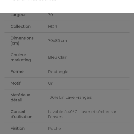
Adulte
public
Largeur
70
Collection
HDR
Dimensions
70x85 cm
(cm)
Couleur
Bleu Clair
marketing
Forme
Rectangle
Motif
Uni
Matériaux
100% Lin Lavé Français
détail
Conseil
Lavable à 40°C - laver et sécher sur
d'utilisation
l'envers
Finition
Poche