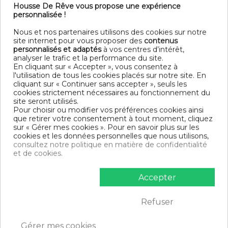
Détail
Housse De Rêve vous propose une expérience
Matière : 100% Lin Lavé Français
personnalisée !
uni
Entretien : Lavable à 40°C - laver et sécher sur l'envers
Nous et nos partenaires utilisons des cookies sur notre
Modèle : Eucalyptus
site internet pour vous proposer des
contenus
personnalisés et adaptés
à vos centres d’intérêt,
Contenu
analyser le trafic et la performance du site.
En cliquant sur « Accepter », vous consentez à
1 Tablier 70x85 cm
l'utilisation de tous les cookies placés sur notre site. En
cliquant sur « Continuer sans accepter », seuls les
DESCRIPTIF TECHNIQUE
cookies strictement nécessaires au fonctionnement du
site seront utilisés.
Pour choisir ou modifier vos préférences cookies ainsi
Certification
Oeko-Tex®
que retirer votre consentement à tout moment, cliquez
sur « Gérer mes cookies ». Pour en savoir plus sur les
cookies et les données personnelles que nous utilisons,
Longueur
85
consultez notre politique en matière de confidentialité
et de cookies.
Grammage
160g/m²
Matériaux
Lin
Accepter
Conseils
Lavable en machine
Refuser
d'entretien
Type de
Gérer mes cookies