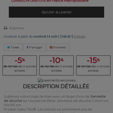
LIVRAISON GRATUITE en France métropolitaine
Ajouter au panier
Imprimer
( Gratuit !)
Détails
Livraison à partir du
vendredi 14 août
Tweet
Partager
Pinterest
-5
-10
-15
%
%
%
de remise
dès 2 articles
de remise
dès 3 articles
de remise
dès 4 articles
achetés
achetés
achetés
DESCRIPTION DÉTAILLÉE
Sublimez votre Linge de bain avec un large choix de
Serviette
de douche
sur Housse De Rêve. Serviette de douche Coton uni
70x130 cm.
Produit Oeko-Tex® : Les articles ne présentent pas de