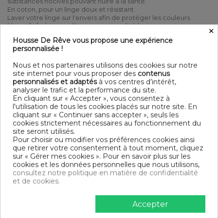
substances nocives pouvant nuire à la santé.
En coton, pour un linge doux et résistant.
Laver votre linge sur l'envers afin de protéger les couleurs
Linge de bain
au meilleur rapport qualité / prix
×
Housse De Rêve vous propose une expérience
100% Coton - 600 gr/m² - Liteau - Lavable jusqu'à 60°C
personnalisée !
(avec des couleurs similaires) - Sèche linge possible -
Repassage possible
Nous et nos partenaires utilisons des cookies sur notre
Contenu
site internet pour vous proposer des
contenus
personnalisés et adaptés
à vos centres d’intérêt,
1 Serviette de douche 70x130 cm
analyser le trafic et la performance du site.
En cliquant sur « Accepter », vous consentez à
DESCRIPTIF TECHNIQUE
l'utilisation de tous les cookies placés sur notre site. En
cliquant sur « Continuer sans accepter », seuls les
cookies strictement nécessaires au fonctionnement du
site seront utilisés.
Certification
Oeko-Tex®
Pour choisir ou modifier vos préférences cookies ainsi
que retirer votre consentement à tout moment, cliquez
Longueur
130
sur « Gérer mes cookies ». Pour en savoir plus sur les
cookies et les données personnelles que nous utilisons,
Grammage
600g/m²
consultez notre politique en matière de confidentialité
et de cookies.
Matériaux
Coton
Accepter
Conseils
Lavable en machine
d'entretien