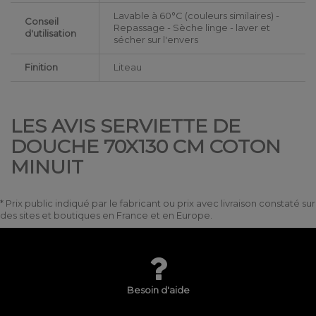
Lavable à 60°C (couleurs similaires) -
Conseil
Repassage - Sèche linge - laver et
d'utilisation
sécher sur l'envers
Finition
Liteau
LES AVIS SERVIETTE DE
DOUCHE 70X130 CM COTON
MINUIT
* Prix public indiqué par le fabricant ou prix avec livraison constaté sur
des sites et boutiques en France et en Europe.
Besoin d'aide