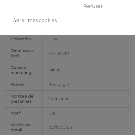
Refuser
Type de
Adulte
public
Gérer mes cookies
Largeur
70
Collection
HDR
Dimensions
70x130 cm
(cm)
Couleur
Minuit
marketing
Forme
Rectangle
Nombre de
1 personne
personnes
Motif
Uni
Matériaux
100% Coton
détail