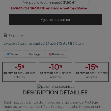
Prix public recommandé
31,90 €
*
LIVRAISON GRATUITE en France métropolitaine
Ajouter au panier
Imprimer
( Gratuit !)
Détails
Livraison à partir du
vendredi 14 août
Tweet
Partager
Pinterest
-5
-10
-15
%
%
%
de remise
dès 2 articles
de remise
dès 3 articles
de remise
dès 4 articles
achetés
achetés
achetés
DESCRIPTION DÉTAILLÉE
Sublimez votre Linge de lit avec un large choix de
Protège
matelas
sur Housse De Rêve. Protège matelas Polyester uni
90x190 cm.