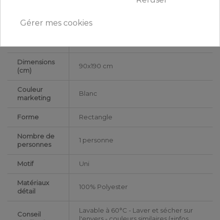
Largeur
90
Gérer mes cookies
Hauteur du
35
Bonnet
Dimensions
90x190 cm
(cm)
Couleur
Blanc
marketing
Forme
Rectangle
Nombre de
1 personne
personnes
Motif
Uni
Matériaux
100% Polyester
détail
Lavable à 60°C - Laver et sécher sur
Conseil
l'envers - couleurs similaires (+infos