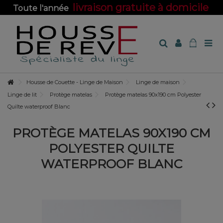
livraison gratuite à domicile
Toute l'année
sur toute la boutique !
Housse de Couette - Linge de Maison
Linge de maison
Linge de lit
Protège matelas
Protège matelas 90x190 cm Polyester
Quilte waterproof Blanc
PROTÈGE MATELAS 90X190 CM
POLYESTER QUILTE
WATERPROOF BLANC