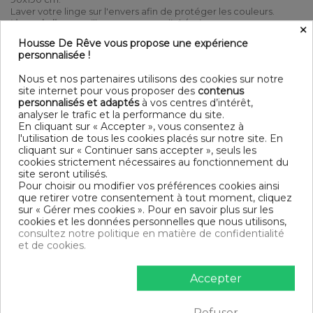
Laver votre linge sur l'envers afin de protéger les couleurs.
Linge de lit
au meilleur rapport qualité / prix
×
Housse De Rêve vous propose une expérience
100% polyester - structure matelassée et imperméable -
personnalisée !
Hauteur de bonnet 35 cm - Lavage à 60°C - Pas de javel -
séchage modéré 60°C - repassage moyen 150°C
Nous et nos partenaires utilisons des cookies sur notre
Contenu
site internet pour vous proposer des
contenus
personnalisés et adaptés
à vos centres d’intérêt,
1 Protège matelas 100% Polyester 90x190 cm
analyser le trafic et la performance du site.
En cliquant sur « Accepter », vous consentez à
DESCRIPTIF TECHNIQUE
l'utilisation de tous les cookies placés sur notre site. En
cliquant sur « Continuer sans accepter », seuls les
cookies strictement nécessaires au fonctionnement du
site seront utilisés.
Certification
OEKO-TEX® STANDARD 100
Pour choisir ou modifier vos préférences cookies ainsi
que retirer votre consentement à tout moment, cliquez
Longueur
190
sur « Gérer mes cookies ». Pour en savoir plus sur les
cookies et les données personnelles que nous utilisons,
Matériaux
Polyester
consultez notre politique en matière de confidentialité
et de cookies.
Conseils
Lavable en machine
d'entretien
Accepter
Type de
Adulte
public
Refuser