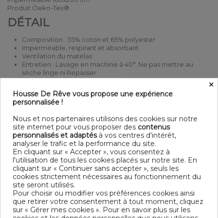
Produit Oeko-Tex®.
DÉTAIL
Composition : 35% coton et 65% polyester
Imperméable, respirant et absorbant
Ventilation du matelas
Entretien : Lavage en machine à 40°. Ne pas mettre au
sèche linge ni Repasser
Hauteur du bonnet : 30 cm
×
Housse De Rêve vous propose une expérience
DIMENSIONS & GUIDE
personnalisée !
Protège matelas
Nous et nos partenaires utilisons des cookies sur notre
90 x 200 cm +30 : 1 personne
site internet pour vous proposer des
contenus
140 x 200 cm +30 : 1-2 personnes
personnalisés et adaptés
à vos centres d’intérêt,
160 x 200 cm +30 : 2 personnes
analyser le trafic et la performance du site.
180 x 200 cm +30 : 2 personnes
En cliquant sur « Accepter », vous consentez à
200 x 200 cm +30 : 2 personnes
l'utilisation de tous les cookies placés sur notre site. En
cliquant sur « Continuer sans accepter », seuls les
CONTENU
cookies strictement nécessaires au fonctionnement du
site seront utilisés.
1 x Protège matelas bouclette éponge imperméable
Pour choisir ou modifier vos préférences cookies ainsi
160x200 cm
que retirer votre consentement à tout moment, cliquez
sur « Gérer mes cookies ». Pour en savoir plus sur les