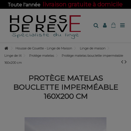
livraison gratuite à domicile
Toute l'année
sur toute la boutique !
Housse de Couette - Linge de Maison
Linge de maison
Linge de lit
Protège matelas
Protège matelas bouclette imperméable
160x200 cm
PROTÈGE MATELAS
BOUCLETTE IMPERMÉABLE
160X200 CM