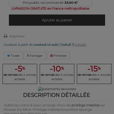
Prix public recommandé
33,90 €
*
LIVRAISON GRATUITE en France métropolitaine
Ajouter au panier
Imprimer
( Gratuit !)
Détails
Livraison à partir du
vendredi 14 août
Tweet
Partager
Pinterest
-5
-10
-15
%
%
%
de remise
dès 2 articles
de remise
dès 3 articles
de remise
dès 4 articles
achetés
achetés
achetés
DESCRIPTION DÉTAILLÉE
Sublimez votre lit avec un large choix de
protège matelas
sur
Housse De Rêve. Protège matelas bouclette éponge
imperméable 160x200 cm