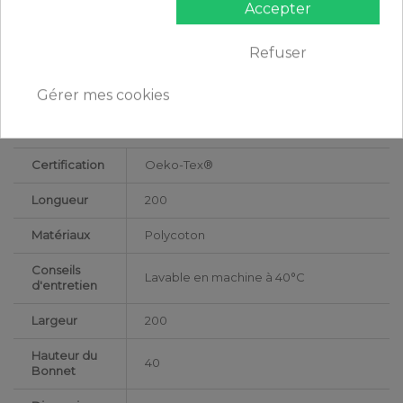
Accepter
200 x 200 cm : 2 personnes
CONTENU
Refuser
1 Protège matelas 200x200 cm + bonnet 40
Gérer mes cookies
DESCRIPTIF TECHNIQUE
Certification
Oeko-Tex®
Longueur
200
Matériaux
Polycoton
Conseils
Lavable en machine à 40°C
d'entretien
Largeur
200
Hauteur du
40
Bonnet