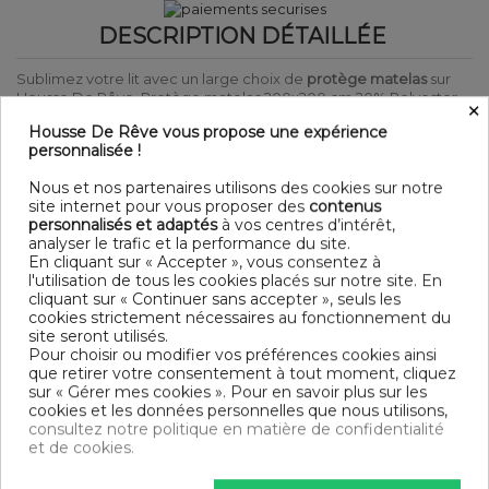
DESCRIPTION DÉTAILLÉE
Sublimez votre lit avec un large choix de
protège matelas
sur
Housse De Rêve. Protège matelas 200x200 cm 20% Polyester -
×
80% Coton Absorbant.
Housse De Rêve vous propose une expérience
Produit certifié Oeko-Tex® : Garantit que les articles testés et
personnalisée !
certifiés ne présentent pas de substances nocives pouvant nuire
à la santé.
Nous et nos partenaires utilisons des cookies sur notre
DÉTAIL
site internet pour vous proposer des
contenus
personnalisés et adaptés
à vos centres d’intérêt,
analyser le trafic et la performance du site.
Matière : 20% Polyester - 80% Coton
En cliquant sur « Accepter », vous consentez à
Couleur : Motifs
l'utilisation de tous les cookies placés sur notre site. En
Entretien : Lavable en machine à 40°C
cliquant sur « Continuer sans accepter », seuls les
Bonnet : 40
cookies strictement nécessaires au fonctionnement du
Modèle : Absorbant
site seront utilisés.
Pour choisir ou modifier vos préférences cookies ainsi
DIMENSIONS & GUIDE
que retirer votre consentement à tout moment, cliquez
sur « Gérer mes cookies ». Pour en savoir plus sur les
cookies et les données personnelles que nous utilisons,
Protège matelas
consultez notre politique en matière de confidentialité
90 x 190-200 cm : 1 personne
et de cookies.
140 x 190-200 cm : 1-2 personnes
160 x 200 cm : 2 personnes
180 x 200 cm : 2 personnes