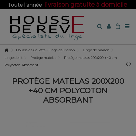
livraison gratuite à domicile
Toute l'année
sur toute la boutique !
Housse de Couette - Linge de Maison
Linge de maison
Linge de lit
Protège matelas
Protège matelas 200x200 +40 cm
Polycoton Absorbant
PROTÈGE MATELAS 200X200
+40 CM POLYCOTON
ABSORBANT