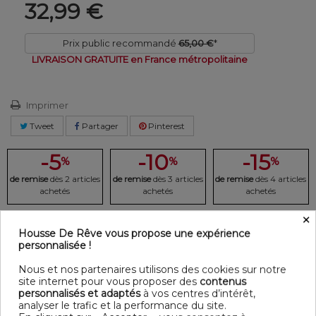
32,99 €
Prix public recommandé
65,00 €
*
LIVRAISON GRATUITE en France métropolitaine
Imprimer
Tweet
Partager
Pinterest
-5
-10
-15
%
%
%
de remise
dès 2 articles
de remise
dès 3 articles
de remise
dès 4 articles
achetés
achetés
achetés
×
Housse De Rêve vous propose une expérience
DESCRIPTION DÉTAILLÉE
personnalisée !
Tabouret bas côtelé taupe 35 cm.
Nous et nos partenaires utilisons des cookies sur notre
site internet pour vous proposer des
contenus
Détail
personnalisés et adaptés
à vos centres d’intérêt,
Matériaux : MDF - Polyester - Acacia - Mousse PU
analyser le trafic et la performance du site.
Composition 1 : Textile - Polyester