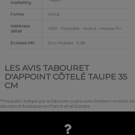
marketing
Forme
Rond
Matériaux
MDF - Polyester - Acacia - Mousse PU
détail
Ecotaxe info
Eco-Mobilier : 0,38
LES AVIS TABOURET
D'APPOINT CÔTELÉ TAUPE 35
CM
* Prix public indiqué par le fabricant ou prix avec livraison constaté sur
des sites et boutiques en France et en Europe.