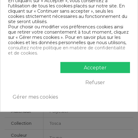
En cliquant sur « Accepter », vous consentez à
Pourcentage composition 1 : 35
l'utilisation de tous les cookies placés sur notre site. En
Composition 2 : Rembourrage - PU
cliquant sur « Continuer sans accepter », seuls les
Pourcentage composition 2 : 20
cookies strictement nécessaires au fonctionnement du
Composition 3 : Bois - MDF
site seront utilisés.
Pourcentage composition 3 : 30
Pour choisir ou modifier vos préférences cookies ainsi
Composition 4 : Bois - Acacia
que retirer votre consentement à tout moment, cliquez
Pourcentage composition 4 : 15
sur « Gérer mes cookies ». Pour en savoir plus sur les
Couleur : Taupe Marron
cookies et les données personnelles que nous utilisons,
Tendance
consultez notre politique en matière de confidentialité
Empilable
et de cookies.
A monter soi-même : Non
Hauteur (cm) d'assise : 30
Densité assise (kg/m3) : 18
Accepter
Poids supporté par l'assise (KG) : 110
Dimensions : env. 35.5 x 35 x 35 cm
1 x Tabouret bas côtelé taupe 35 cm empilable
Refuser
DESCRIPTIF TECHNIQUE
Gérer mes cookies
Matériaux
Polyester
Collection
Tosca
Couleur
Taupe