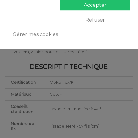
220 x 240 cm : 2 personnes
Accepter
240 x 260 cm : 2 personnes
Taie d'oreiller (1 taie pour la taille 140 x 200 cm, 2 taies pour
Refuser
les autres tailles)
CONTENU
Gérer mes cookies
1 housse de couette imprimée Gris Foncé/Safran
taie d'oreiller 63 x 63 cm imprimée (1 taie pour la taille 140 x
200 cm, 2 taies pour les autres tailles)
DESCRIPTIF TECHNIQUE
Certification
Oeko-Tex®
Matériaux
Coton
Conseils
Lavable en machine à 40°C
d'entretien
Nombre de
Tissage serré - 57 fils /cm²
fils