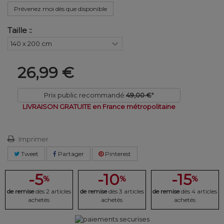
Prévenez moi dès que disponible
Taille ::
26,99 €
Prix public recommandé
49,00 €
*
LIVRAISON GRATUITE en France métropolitaine
Imprimer
Tweet
Partager
Pinterest
-5
-10
-15
%
%
%
de remise
dès 2 articles
de remise
dès 3 articles
de remise
dès 4 articles
achetés
achetés
achetés