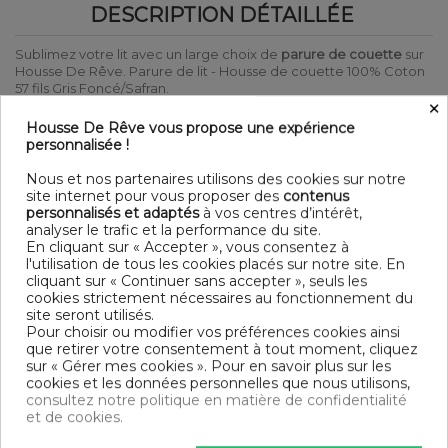
DESCRIPTION DÉTAILLÉE
Sublimez votre lit avec un large choix de
parure de couette
sur
Housse De Rêve. Parure de lit - Housse de couette 100% Coton
57 fils Gris Foncé/Safran.
×
Laver et repasser sur l'envers afin de protéger les couleurs
Produit certifié Oeko-Tex® : Garantit que les articles testés et
Housse De Rêve vous propose une expérience
certifiés ne présentent pas de substances nocives pouvant nuire
personnalisée !
à la santé.
Nous et nos partenaires utilisons des cookies sur notre
DÉTAIL
site internet pour vous proposer des
contenus
personnalisés et adaptés
à vos centres d’intérêt,
Matière : 100% Coton 57 fils
analyser le trafic et la performance du site.
Couleur : Gris Foncé/Safran
En cliquant sur « Accepter », vous consentez à
Entretien : Lavable en machine à 40°C
l'utilisation de tous les cookies placés sur notre site. En
Parure de lit 2 ou 3 pièces
cliquant sur « Continuer sans accepter », seuls les
Finition housse de couette : Bouteille
cookies strictement nécessaires au fonctionnement du
Finition taie d'oreiller : Portefeuille
site seront utilisés.
Modèle : Gris Foncé/Safran
Pour choisir ou modifier vos préférences cookies ainsi
Tissage serré - 57 fils /cm²
que retirer votre consentement à tout moment, cliquez
sur « Gérer mes cookies ». Pour en savoir plus sur les
DIMENSIONS & GUIDE
cookies et les données personnelles que nous utilisons,
consultez notre politique en matière de confidentialité
Housse de couette
et de cookies.
140 x 200 cm : 1 personne
200 x 200 cm : 1-2 personnes