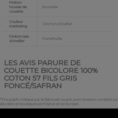
Finition
housse de
Bouteille
couette
Couleur
Gris Foncé/Safran
marketing
Finition taie
Portefeuille
d'oreiller
LES AVIS PARURE DE
COUETTE BICOLORE 100%
COTON 57 FILS GRIS
FONCÉ/SAFRAN
* Prix public indiqué par le fabricant ou prix avec livraison constaté sur
des sites et boutiques en France et en Europe.