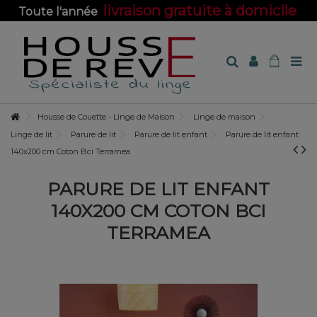
livraison gratuite à domicile
Toute l'année
sur toute la boutique !
Housse de Couette - Linge de Maison
Linge de maison
Linge de lit
Parure de lit
Parure de lit enfant
Parure de lit enfant
140x200 cm Coton Bci Terramea
PARURE DE LIT ENFANT
140X200 CM COTON BCI
TERRAMEA