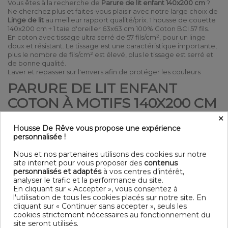
Vous êtes à la recherche de
Parure de lit enfant 140x200 cm
?
Ne cherchez plus et faites-vous plaisir avec notre large choix de
Linge de lit
au meilleur rapport qualité/prix. 1 housse de couette
140x200 cm + 1 taie d'oreiller 63x63 cm 100% Coton BCI 57 fils.
En coton avec tissage ultra serré de 57 fils/cm², pour un linge
doux et résistant. Le tissage est une caractéristique importante,
plus le nombre de fils/cm² est élevé, plus le tissage est serré et
de bonne qualité.
Laver et repasser sur l'envers afin de protéger les couleurs
PARURE DE LIT ENFANT
COTON À MOTIFS 140X200 CM
!
×
Housse De Rêve vous propose une expérience
Détail
personnalisée !
Matière : 100% Coton BCI 57 fils
Nous et nos partenaires utilisons des cookies sur notre
à motifs
site internet pour vous proposer des
contenus
Entretien : Lavable à 30°C - laver et sécher sur l'envers
personnalisés et adaptés
à vos centres d’intérêt,
Parure de lit 2 pièces
analyser le trafic et la performance du site.
Finition housse de couette : Boutonnière dissimulée
En cliquant sur « Accepter », vous consentez à
Finition taie d'oreiller : Portefeuille
l'utilisation de tous les cookies placés sur notre site. En
Modèle : Terramea
cliquant sur « Continuer sans accepter », seuls les
Tissage serré - 57 fils /cm²
cookies strictement nécessaires au fonctionnement du
Contenu
site seront utilisés.