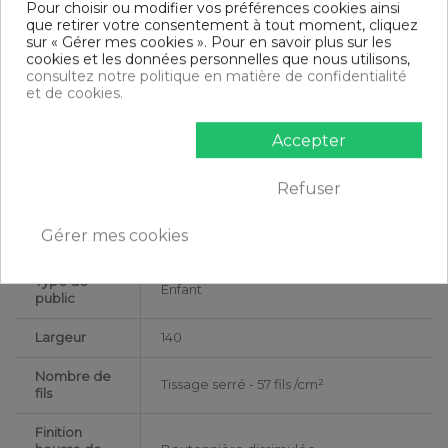
Pour choisir ou modifier vos préférences cookies ainsi
1 housse de couette 140x200 cm + 1 taie d'oreiller 63x63 cm
que retirer votre consentement à tout moment, cliquez
sur « Gérer mes cookies ». Pour en savoir plus sur les
DESCRIPTIF TECHNIQUE
cookies et les données personnelles que nous utilisons,
consultez notre politique en matière de confidentialité
et de cookies.
Certification
OEKO-TEX® STANDARD 100
Accepter
Longueur
200
Matériaux
Coton
Refuser
Conseils
Lavable en machine
Gérer mes cookies
d'entretien
Type de
Enfant
public
Largeur
140
Nombre de
Tissage serré - 57 fils /cm²
fils
Finition