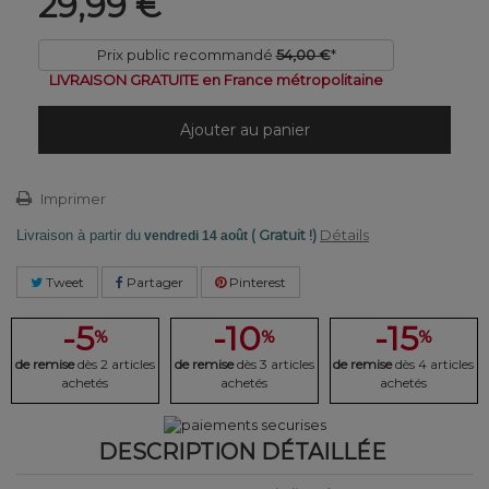
29,99 €
Prix public recommandé
54,00 €
*
LIVRAISON GRATUITE en France métropolitaine
Ajouter au panier
Imprimer
( Gratuit !)
Détails
Livraison à partir du
vendredi 14 août
Tweet
Partager
Pinterest
-5
-10
-15
%
%
%
de remise
dès 2 articles
de remise
dès 3 articles
de remise
dès 4 articles
achetés
achetés
achetés
DESCRIPTION DÉTAILLÉE