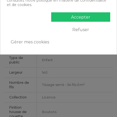
consultez notre politique en matière de confidentialité
Certification
Oeko-Tex®
et de cookies.
Longueur
200
Accepter
Matériaux
Coton
Refuser
Conseils
Lavable en machine à 40°C
d'entretien
Gérer mes cookies
Licence
Mario
Type de
Enfant
public
Largeur
140
Nombre de
Tissage serré - 54 fils /cm²
fils
Collection
Licence
Finition
housse de
Boutons
couette