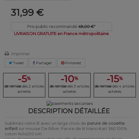
31,99 €
Prix public recommandé
49,00 €
*
LIVRAISON GRATUITE en France métropolitaine
Imprimer
Tweet
Partager
Pinterest
-5
-10
-15
%
%
%
de remise
dès 2 articles
de remise
dès 3 articles
de remise
dès 4 articles
achetés
achetés
achetés
DESCRIPTION DÉTAILLÉE
Sublimez votre lit avec un large choix de
parure de couette
enfant
sur Housse De Rêve. Parure de lit Mario Kart 360 100%
coton 140x200 cm.