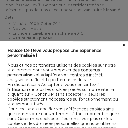
Laver et repasser sur l'envers afin de protéger les couleurs
Produit Oeko-Tex® : Garantit que les articles testés ne
présentent pas de substances nocives pouvant nuire à la santé.
Détail
Matière : 100% Coton 54 fils
Couleur : Motifs
Entretien : Lavable en machine à 40°C
Parure de lit 2 pièces
×
Finition housse de couette : Boutons
Finition taie d'oreiller : Portefeuille
Housse De Rêve vous propose une expérience
Modèle : Mario Kart 360
personnalisée !
Tissage serré - 54 fils /cm²
Nous et nos partenaires utilisons des cookies sur notre
Dimensions & Guide
site internet pour vous proposer des
contenus
Housse de couette
personnalisés et adaptés
à vos centres d’intérêt,
140 x 200 cm : 1 personne
analyser le trafic et la performance du site.
Taie d'oreiller 63 x 63 cm
En cliquant sur « Accepter », vous consentez à
l'utilisation de tous les cookies placés sur notre site. En
Contenu
cliquant sur « Continuer sans accepter », seuls les
1 housse de couette 140x200 cm
cookies strictement nécessaires au fonctionnement du
1 taie d'oreiller 63x63 cm
site seront utilisés.
Pour choisir ou modifier vos préférences cookies ainsi
que retirer votre consentement à tout moment, cliquez
DESCRIPTIF TECHNIQUE
sur « Gérer mes cookies ». Pour en savoir plus sur les
cookies et les données personnelles que nous utilisons,