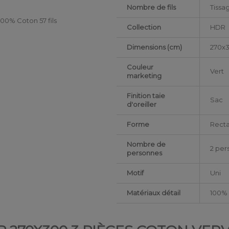
Nombre de fils
Tissag
100% Coton 57 fils
Collection
HDR
Dimensions (cm)
270x
Couleur
Vert
marketing
Finition taie
Sac
d'oreiller
Forme
Recta
Nombre de
2 per
personnes
Motif
Uni
Matériaux détail
100% 