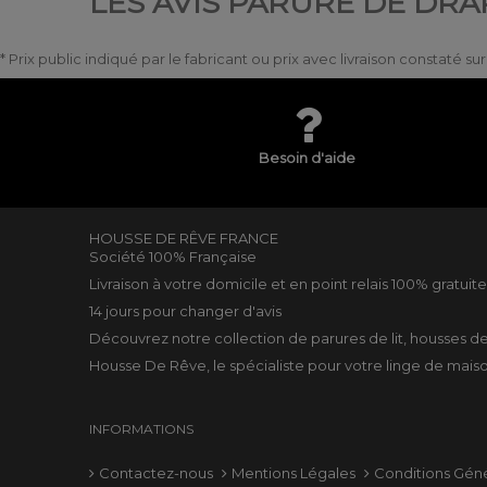
LES AVIS PARURE DE DRA
* Prix public indiqué par le fabricant ou prix avec livraison constaté s
Besoin d'aide
HOUSSE DE RÊVE FRANCE
Société 100% Française
Livraison à votre domicile et en point relais 100% gratuit
14 jours pour changer d'avis
Découvrez notre collection de
parures de lit
,
housses d
Housse De Rêve, le spécialiste pour votre
linge de mais
INFORMATIONS
Contactez-nous
Mentions Légales
Conditions Gén