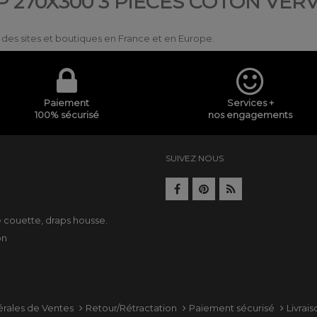
P 270X300 3 PIÈCES COTON VER
ur des sites et boutiques en France et en Europe.
Paiement
Services +
100% sécurisé
nos engagements
SUIVEZ NOUS
e
e couette
,
draps housse
.
on
érales de Ventes
Retour/Rétractation
Paiement sécurisé
Livrai