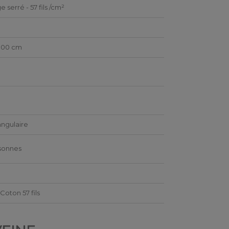
e serré - 57 fils /cm²
300 cm
ngulaire
sonnes
Coton 57 fils