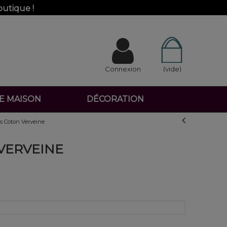
outique !
Connexion
(vide)
DE MAISON
DÉCORATION
es Coton Verveine
 VERVEINE