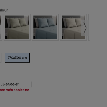
uleur
270x300 cm
ndé
64,00 €
*
nce métropolitaine