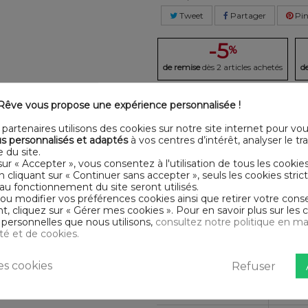
Tweet
Partager
Pin
-5
%
de remise
dès 2 articles achetés
d
êve vous propose une expérience personnalisée !
LLÉE
DESCRI
partenaires utilisons des cookies sur notre site internet pour vo
sur Housse De Rêve. Parure
s personnalisés et adaptés
à vos centres d’intérêt, analyser le traf
Certification
Oeko
veine.
 du site.
urs
sur « Accepter », vous consentez à l'utilisation de tous les cookie
Longueur
300
inge doux et résistant. Le
En cliquant sur « Continuer sans accepter », seuls les cookies str
 de fils/cm² est élevé, plus le
au fonctionnement du site seront utilisés.
 ou modifier vos préférences cookies ainsi que retirer votre co
Matériaux
Coto
tés et certifiés ne présentent
 cliquez sur « Gérer mes cookies ». Pour en savoir plus sur les 
personnelles que nous utilisons,
consultez notre politique en ma
Conseils
Lavab
ité et de cookies.
d'entretien
Type de public
Adult
s cookies
Refuser
Largeur
270