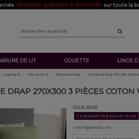
livraison gratuite à domicile
'année
sur toute la b
ARURE DE LIT
COUETTE
LINGE 
Linge de lit
Parure de lit
Parure de drap
Parure de drap 270x300 3 pièc
E DRAP 270X300 3 PIÈCES COTON
Voir le détail
Ce produit n'est plus en stock
Prévenez moi dès que disponible