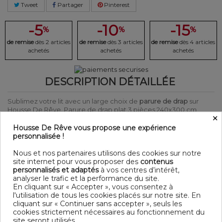
Tweet
Partager
Pinterest
-5
-10
-15
%
%
%
de remise
dès 2 articles
de remise
dès 3 articles
de remise
dès 4 articles
achetés
achetés
achetés
DESCRIPTION DÉTAILLÉE
Sublimez votre lit avec un large choix de
parure de drap
sur
Housse De Rêve. Parure de drap plat 3 pièces 240x300 cm
×
100% Coton 57 fils Blanc.
Laver et repasser sur l'envers afin de protéger les couleurs
Housse De Rêve vous propose une expérience
En coton avec tissage ultra serré de 57 fils/cm², pour un linge
personnalisée !
doux et résistant. Le tissage est une caractéristique importante,
plus le nombre de fils/cm² est élevé, plus le tissage est serré et
Nous et nos partenaires utilisons des cookies sur notre
de bonne qualité.
site internet pour vous proposer des
contenus
Produit certifié Oeko-Tex® : Garantit que les articles testés et
personnalisés et adaptés
à vos centres d’intérêt,
certifiés ne présentent pas de substances nocives pouvant nuire
analyser le trafic et la performance du site.
à la santé.
En cliquant sur « Accepter », vous consentez à
l'utilisation de tous les cookies placés sur notre site. En
Détail
cliquant sur « Continuer sans accepter », seuls les
Matière : 100% Coton 57 fils
cookies strictement nécessaires au fonctionnement du
Couleur : Uni
site seront utilisés.