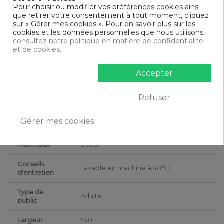
Entretien : Lavable en machine à 40°C
Pour choisir ou modifier vos préférences cookies ainsi
Modèle : Blanc
que retirer votre consentement à tout moment, cliquez
Tissage serré - 57 fils /cm²
sur « Gérer mes cookies ». Pour en savoir plus sur les
cookies et les données personnelles que nous utilisons,
Contenu
consultez notre politique en matière de confidentialité
1 drap plat 240x300 cm + 2 taies d'oreiller 63x63 cm 100%
et de cookies.
Coton 57 fils
Accepter
DESCRIPTIF TECHNIQUE
Refuser
Certification
Oeko-Tex®
Gérer mes cookies
Longueur
300
Matériaux
Coton
Conseils
Lavable en machine à 40°C
d'entretien
Type de
Adulte
public
Largeur
240