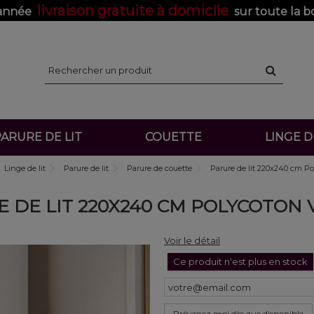
livraison gratuite à domicile
'année
sur toute la b
ARURE DE LIT
COUETTE
LINGE 
Linge de lit
Parure de lit
Parure de couette
Parure de lit 220x240 cm Po
 DE LIT 220X240 CM POLYCOTON 
Voir le détail
Ce produit n'est plus en stock
Prévenez moi dès que disponible