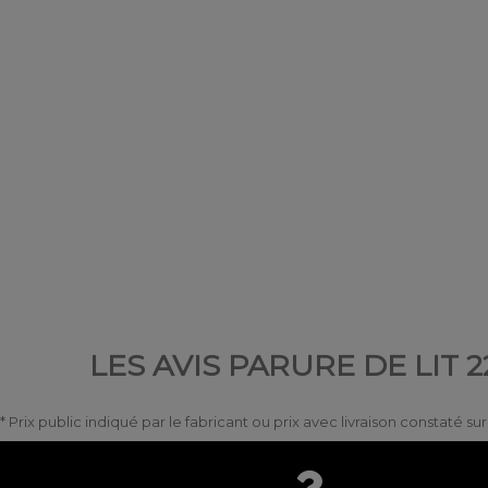
LES AVIS PARURE DE LIT
* Prix public indiqué par le fabricant ou prix avec livraison constaté s