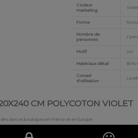
Couleur
Viole
marketing
Forme
Rect
Nombre de
2 per
personnes
Motif
Uni
Matériaux détail
80% C
Conseil
Lavab
d'utilisation
 220X240 CM POLYCOTON VIOLET
ur des sites et boutiques en France et en Europe.