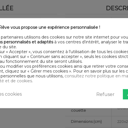
LLÉE
DESCRI
 Housse De Rêve. Parure de lit
Certification
Oeko
êve vous propose une expérience personnalisée !
Longueur
220
substances nocives pouvant
partenaires utilisons des cookies sur notre site internet pour vo
s personnalisés et adaptés
à vos centres d’intérêt, analyser le traf
Matériaux
Poly
 du site.
sur « Accepter », vous consentez à l'utilisation de tous les cookie
Conseils
En cliquant sur « Continuer sans accepter », seuls les cookies str
Lavab
d'entretien
au fonctionnement du site seront utilisés.
ers
 ou modifier vos préférences cookies ainsi que retirer votre co
 cliquez sur « Gérer mes cookies ». Pour en savoir plus sur les 
Type de public
Adult
personnelles que nous utilisons,
consultez notre politique en ma
ité et de cookies.
Largeur
240
s cookies
Refuser
Nombre de fils
Tissag
Finition housse de
Bout
couette
Dimensions (cm)
220x