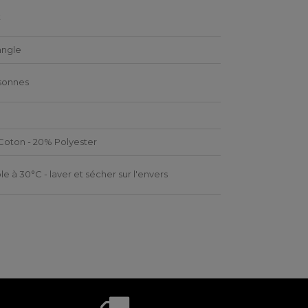
t
angle
sonnes
oton - 20% Polyester
le à 30°C - laver et sécher sur l'envers