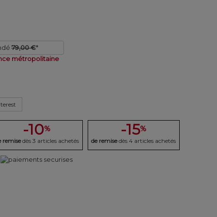
ndé
79,00 €
*
nce métropolitaine
terest
-10
-15
%
%
e remise
dès 3 articles achetés
de remise
dès 4 articles achetés