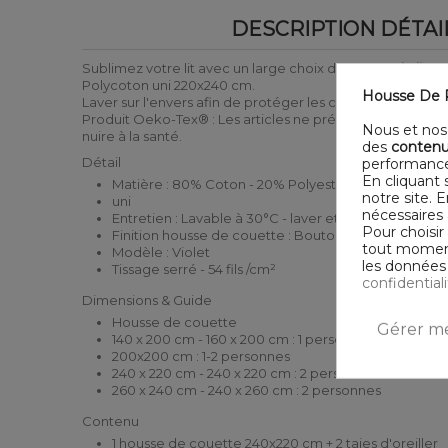
DESCRIPTION DÉTAI
Sublimez votre lit avec un large choix de
Parure de lit
sur
Polycoton uni 220x240 cm.
Housse De R
Laver sur l'envers afin de protéger les couleurs
Produit Oeko-Tex® : Les articles ne présentent pas de 
Nous et nos 
nuire à la santé.
des
contenu
Détail
performance
En cliquant 
Matière : 80% Coton - 20% Polyester
notre site. 
uni
nécessaires 
Entretien : Lavable à 30°C - laver et sécher sur l'env
Pour choisir
Finition housse de couette : Bouton
tout moment,
Modèle : Violet
les données 
Tissage serré - 54 fils /cm²
confidential
Dimensions & Guide
Housse de couette
Gérer me
140 x 200 cm - 160 x 200 cm : 1 personne
200x200 cm : 1-2 personnes
240 x 220 cm - 240 x 220 cm : 2 personnes
260 x 240 cm - 240 x 260 cm : 2 personnes
Contenu
1 housse de couette 240x220 cm + 2 taies d'oreiller