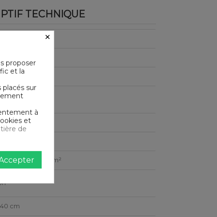
PTIF TECHNIQUE
×
-Tex®
us proposer
ic et la
coton
s placés sur
ictement
le en machine
nsentement à
cookies et
e
tière de
Accepter
e serré - 54 fils /cm²
on
240 cm