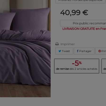
40,99 €
Prix public recomma
LIVRAISON GRATUITE en Fra
Imprimer
Tweet
Partager
Pin
-5
%
de remise
dès 2 articles achetés
d