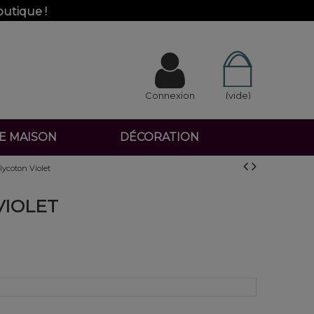
outique !
Connexion
(vide)
DE MAISON
DÉCORATION
lycoton Violet
VIOLET